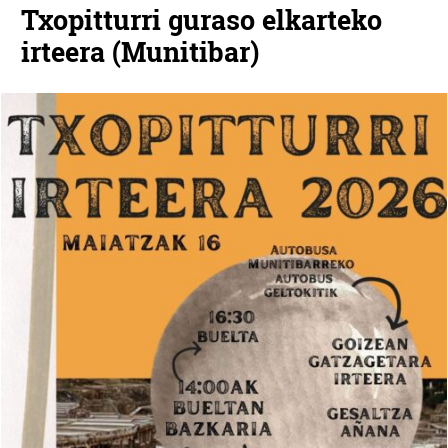
Txopitturri guraso elkarteko
irteera (Munitibar)