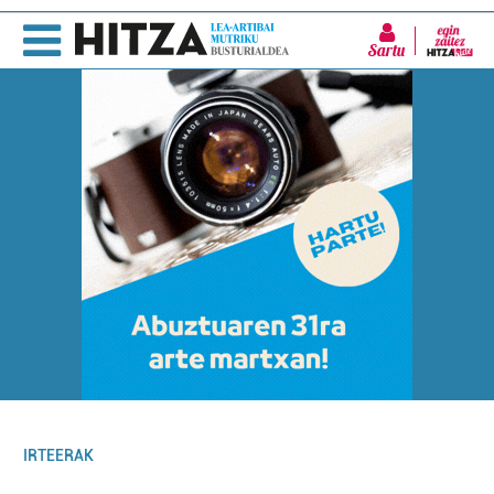
Sartu
IRTEERAK