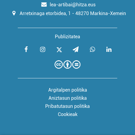
lea-artibai@hitza.eus
Arretxinaga etorbidea, 1 - 48270 Markina-Xemein
Publizitatea
Argitalpen politika
Aniztasun politika
Pribatutasun politika
Cookieak