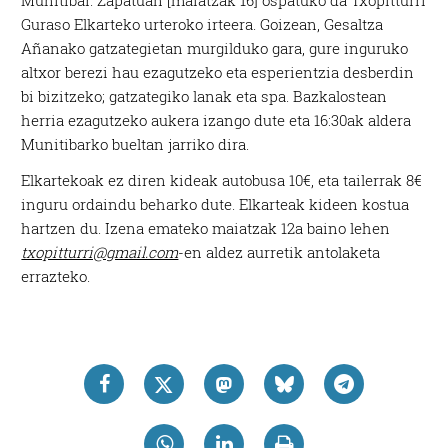
Munitibar. Zapatuan [maiatzak 16] ospatuko da Txopitturri
Guraso Elkarteko urteroko irteera. Goizean, Gesaltza
Añanako gatzategietan murgilduko gara, gure inguruko
altxor berezi hau ezagutzeko eta esperientzia desberdin
bi bizitzeko; gatzategiko lanak eta spa. Bazkalostean
herria ezagutzeko aukera izango dute eta 16:30ak aldera
Munitibarko bueltan jarriko dira.
Elkartekoak ez diren kideak autobusa 10€, eta tailerrak 8€
inguru ordaindu beharko dute. Elkarteak kideen kostua
hartzen du. Izena emateko maiatzak 12a baino lehen
txopitturri@gmail.com
-en aldez aurretik antolaketa
errazteko.