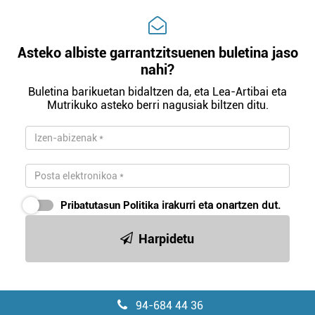
Asteko albiste garrantzitsuenen buletina jaso
nahi?
Buletina barikuetan bidaltzen da, eta Lea-Artibai eta
Mutrikuko asteko berri nagusiak biltzen ditu.
Pribatutasun Politika
irakurri eta onartzen dut.
Harpidetu
94-684 44 36