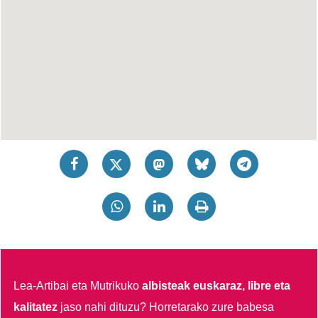
Lea-Artibai eta Mutrikuko
albisteak euskaraz, libre eta
kalitatez
jaso nahi dituzu?
Horretarako zure babesa