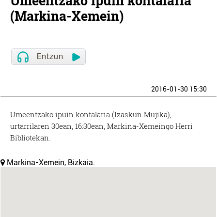
Umeentzako ipuin kontalaria
(Markina-Xemein)
2016-01-30 15:30
Umeentzako ipuin kontalaria (Izaskun Mujika),
urtarrilaren 30ean, 16:30ean, Markina-Xemeingo Herri
Bibliotekan.
Markina-Xemein, Bizkaia.