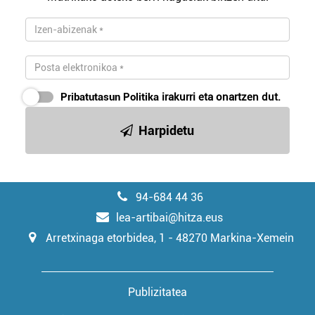
irakurri
Pribatutasun Politika
irakurri eta onartzen dut.
Harpidetu
94-684 44 36
lea-artibai@hitza.eus
Arretxinaga etorbidea, 1 - 48270 Markina-Xemein
Publizitatea