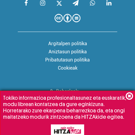
Argitalpen politika
Aniztasun politika
Pribatutasun politika
Cookieak
Babesleak:
Tokiko informazioa profesionaltasunez eta euskaratik,
modu librean kontatzea da gure eginkizuna.
Horretarako zure ekarpena beharrezkoa da, eta ongi
maitatzeko modurik zintzoena da HITZAkide egitea.