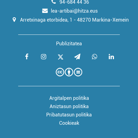
94-684 44 36
lea-artibai@hitza.eus
Arretxinaga etorbidea, 1 - 48270 Markina-Xemein
Publizitatea
Argitalpen politika
Aniztasun politika
Pribatutasun politika
Cookieak