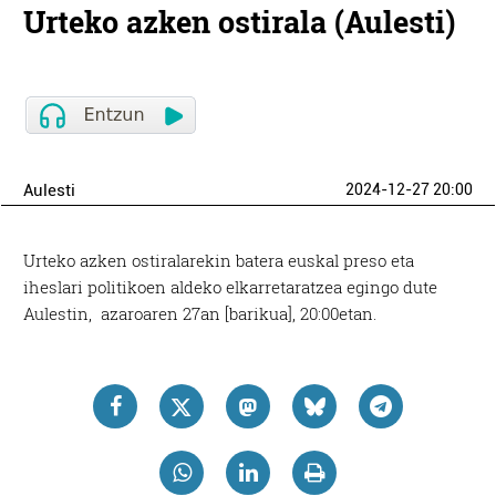
Urteko azken ostirala (Aulesti)
Aulesti
2024-12-27 20:00
Urteko azken ostiralarekin batera euskal preso eta
iheslari politikoen aldeko elkarretaratzea egingo dute
Aulestin, azaroaren 27an [barikua], 20:00etan.