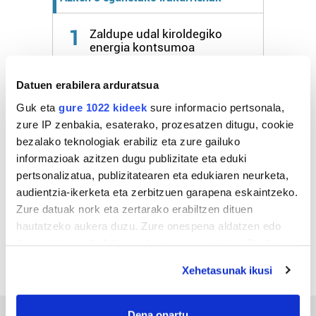
1
Zaldupe udal kiroldegiko
energia kontsumoa
aurrezteko lanak burutuko
dituzte abuztuan
Datuen erabilera arduratsua
Guk eta
gure 1022 kideek
sure informacio pertsonala,
2
Gaur eman behar da izena
zure IP zenbakia, esaterako, prozesatzen ditugu, cookie
Ondarroako Kuadrilla
bezalako teknologiak erabiliz eta zure gailuko
Eguneko marmitako
lehiaketarako
informazioak azitzen dugu publizitate eta eduki
pertsonalizatua, publizitatearen eta edukiaren neurketa,
audientzia-ikerketa eta zerbitzuen garapena eskaintzeko.
3
Arraunak zipriztinduko du
Zure datuak nork eta zertarako erabiltzen dituen
Ondarroako badia
abuztuaren 8an
hautatzeko aukera duzu. Zure onespena aldatzen edo
deuseztatzen ahal duzu edozein momentutan, Cookie
deklaraziotik edo Privacy triggerean klikatuz.
Xehetasunak ikusi
If you allow, we would also like to:
Collect information about your geographical
Dena onartu