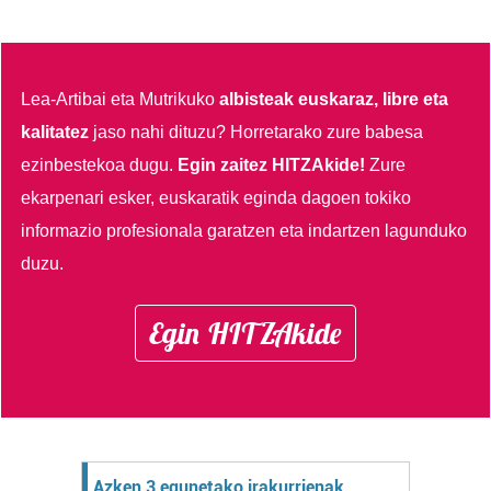
Lea-Artibai eta Mutrikuko
albisteak euskaraz, libre eta
kalitatez
jaso nahi dituzu?
Horretarako zure babesa
ezinbestekoa dugu.
Egin zaitez HITZAkide!
Zure
ekarpenari esker, euskaratik eginda dagoen tokiko
informazio profesionala garatzen eta indartzen lagunduko
duzu.
Egin HITZAkide
Azken 3 egunetako irakurrienak