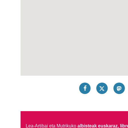
Lea-Artibai eta Mutrikuko
albisteak euskaraz, libre