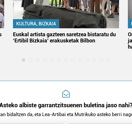
KULTURA, BIZKAIA
u
Euskal artista gazteen saretzea bistaratu du
O
‘Ertibil Bizkaia’ erakusketak Bilbon
j
h
Asteko albiste garrantzitsuenen buletina jaso nahi
an bidaltzen da, eta Lea-Artibai eta Mutrikuko asteko berri nagu