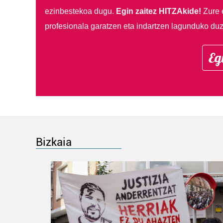
ezinbestekoa dugu.
Egin zaitez HITZAkide!
Zure 
profesionala garatzen eta indartzen lagunduko duz
Eg
Bizkaia