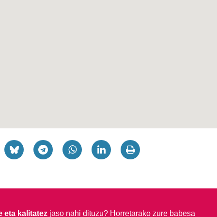
 eta kalitatez
jaso nahi dituzu?
Horretarako zure babesa