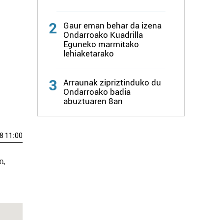
2
Gaur eman behar da izena
Ondarroako Kuadrilla
Eguneko marmitako
lehiaketarako
3
Arraunak zipriztinduko du
Ondarroako badia
abuztuaren 8an
8 11:00
n,