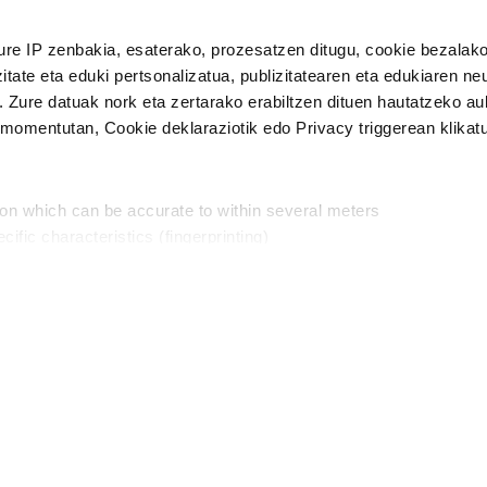
n Politika
irakurri eta onartzen dut.
ure IP zenbakia, esaterako, prozesatzen ditugu, cookie bezalako
H
itate eta eduki pertsonalizatua, publizitatearen eta edukiaren ne
. Zure datuak nork eta zertarako erabiltzen dituen hautatzeko a
omentutan, Cookie deklaraziotik edo Privacy triggerean klikat
Publizitatea
ion which can be accurate to within several meters
in
cific characteristics (fingerprinting)
d and set your preferences in the
details section
.
aratik, modu librean kontatzea da gure eginkizuna. Horret
intzoena da HITZAkide egitea.
n ditugu, zure IP zenbakia, besteak beste, teknologia erabiliz,
Babesleak:
, iragarkiak eta edukia neurtzeko, jendeari buruzko informazioa b
abiltzen dituen hauta dezakezu.
interes komertzial legitimoetan babesten dira. Ikusi gure bazki
ta horren aurka nola egin dezakezun ikusteko.