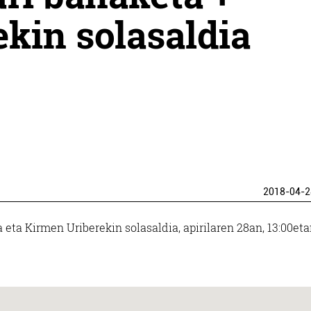
kin solasaldia
2018-04-2
 eta Kirmen Uriberekin solasaldia, apirilaren 28an, 13:00eta