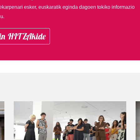
ekarpenari esker, euskaratik eginda dagoen tokiko informazio
u.
in HITZAkide