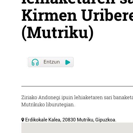
Kirmen Uribere
(Mutriku)
Ziriako Andonegi ipuin lehiaketaren sari banaketa
Mutrikuko liburutegian.
Erdikokale Kalea, 20830 Mutriku, Gipuzkoa.