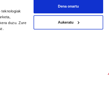
Dena onartu
 teknologiak
arpidetu
urketa,
Aukeratu
ukera duzu. Zure
uz.
Argitalpen politika
Aniztasun politika
Pribatutasun politika
Cookieak
arako zure ekarpena
 cookieak
iltzeko eta
deen zerrenda,