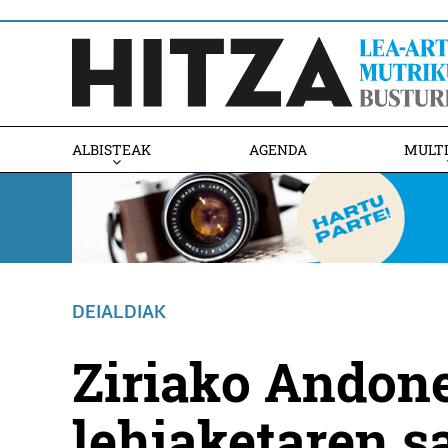
ALBISTEAK
AGENDA
MULT
DEIALDIAK
Ziriako Andone
lehiaketaren s