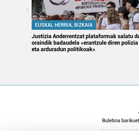
EUSKAL HERRIA, BIZKAIA
an
Justizia Anderrentzat plataformak salatu d
oraindik badaudela «erantzule diren polizia
eta arduradun politikoak»
Buletina barikuet