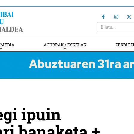
IMEDIA
AGURRAK / ESKELAK
ZERBITZ
gi ipuin
ari banaketa +