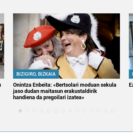
BIZIGIRO, BIZKAIA
u
Onintza Enbeita: «Bertsolari moduan sekula
E
jaso dudan maitasun erakustaldirik
handiena da pregoilari izatea»