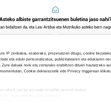
Asteko albiste garrantzitsuenen buletina jaso nahi
an bidaltzen da, eta Lea-Artibai eta Mutrikuko asteko berri nagu
n Politika
irakurri eta onartzen dut.
ure IP zenbakia, esaterako, prozesatzen ditugu, cookie bezalako
H
itate eta eduki pertsonalizatua, publizitatearen eta edukiaren ne
. Zure datuak nork eta zertarako erabiltzen dituen hautatzeko a
omentutan, Cookie deklaraziotik edo Privacy triggerean klikat
Publizitatea
ion which can be accurate to within several meters
in
cific characteristics (fingerprinting)
d and set your preferences in the
details section
.
aratik, modu librean kontatzea da gure eginkizuna. Horret