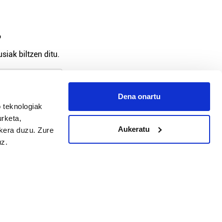
?
siak biltzen ditu.
Dena onartu
 teknologiak
arpidetu
urketa,
Aukeratu
ukera duzu. Zure
uz.
Argitalpen politika
Aniztasun politika
Pribatutasun politika
Cookieak
arako zure ekarpena