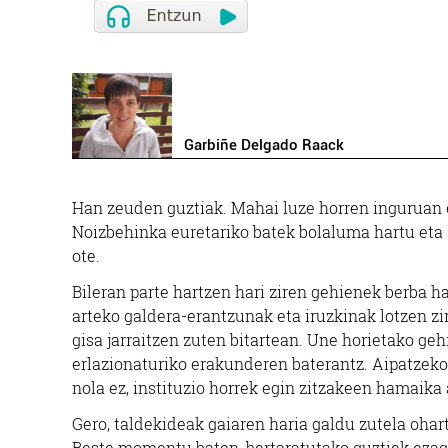
Garbiñe Delgado Raack
Han zeuden guztiak. Mahai luze horren inguruan e
Noizbehinka euretariko batek bolaluma hartu eta
ote.
Bileran parte hartzen hari ziren gehienek berba 
arteko galdera-erantzunak eta iruzkinak lotzen zi
gisa jarraitzen zuten bitartean. Une horietako g
erlazionaturiko erakunderen baterantz. Aipatzeko
nola ez, instituzio horrek egin zitzakeen hamaika
Gero, taldekideak gaiaren haria galdu zutela ohar
Beste momentu baten, bertaratutako guztiek ezag