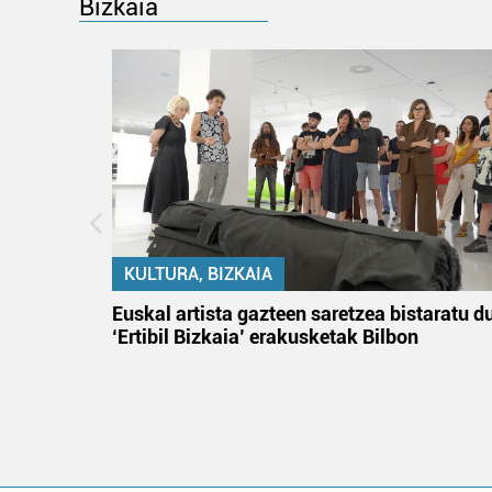
Bizkaia
KULTURA, BIZKAIA
na
Euskal artista gazteen saretzea bistaratu d
‘Ertibil Bizkaia’ erakusketak Bilbon