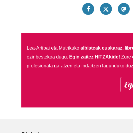
Lea-Artibai eta Mutrikuko
albisteak euskaraz, libre
ezinbestekoa dugu.
Egin zaitez HITZAkide!
Zure 
profesionala garatzen eta indartzen lagunduko duz
Eg