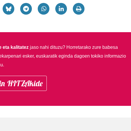
 eta kalitatez
jaso nahi dituzu?
Horretarako zure babesa
ekarpenari esker, euskaratik eginda dagoen tokiko informazio
u.
in HITZAkide