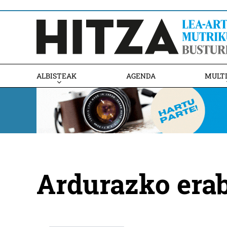
ALBISTEAK
AGENDA
MULT
Ardurazko era