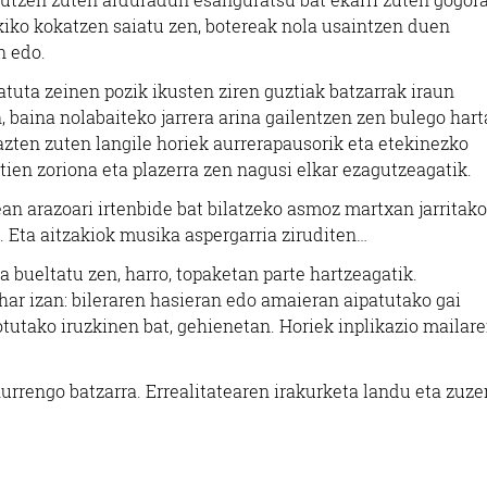
kiko kokatzen saiatu zen, botereak nola usaintzen duen
n edo.
tuta zeinen pozik ikusten ziren guztiak batzarrak iraun
, baina nolabaiteko jarrera arina gailentzen zen bulego hart
bazten zuten langile horiek aurrerapausorik eta etekinezko
tien zoriona eta plazerra zen nagusi elkar ezagutzeagatik.
ean arazoari irtenbide bat bilatzeko asmoz martxan jarritako
. Eta aitzakiok musika aspergarria ziruditen…
 bueltatu zen, harro, topaketan parte hartzeagatik.
ar izan: bileraren hasieran edo amaieran aipatutako gai
tutako iruzkinen bat, gehienetan. Horiek inplikazio mailar
urrengo batzarra. Errealitatearen irakurketa landu eta zuze