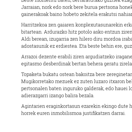
Jarraian, nork edo nork bere burua pertsona hone
gainerakoak baino hobeto zekitela erakutsi nahia
Harritzekoa zen gaiaren konplexutasunarekin erka
bitartean. Ardurazko hitz potolo asko entzun ziren
Aldi berean, izugarria zen hilero diru mordoa ira
adostasunik ez erdiestea. Eta beste behin ere, guz
Arrazoi dezente erabili ziren argudiatzeko iragan
egitasmo desberdinak bertan behera geratu zirela
Topaketa bukatu ostean bakoitza bere zereginetara
Mugikorretako mezuek ez zuten luzaro itxaron beh
pertsonalen baten inguruko galderak, edo hauei lo
adierazgarri izango balira bezala.
Agintarien eraginkortasun ezarekin ekingo dute h
horrek euren inmobilismoa justifikatzen darrai.