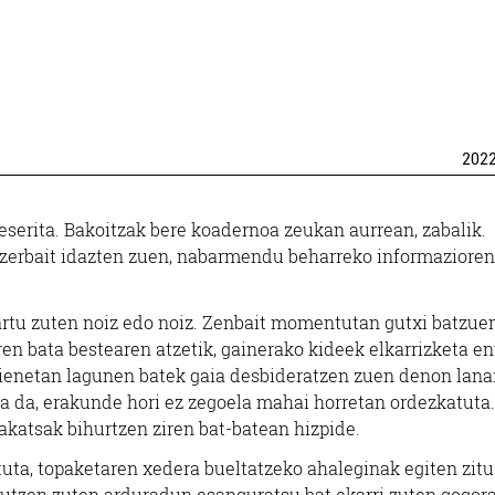
202
serita. Bakoitzak bere koadernoa zeukan aurrean, zabalik.
 zerbait idazten zuen, nabarmendu beharreko informazioren
hartu zuten noiz edo noiz. Zenbait momentutan gutxi batzue
ren bata bestearen atzetik, gainerako kideek elkarrizketa en
ehienetan lagunen batek gaia desbideratzen zuen denon lana
a da, erakunde hori ez zegoela mahai horretan ordezkatuta.
 akatsak bihurtzen ziren bat-batean hizpide.
tuta, topaketaren xedera bueltatzeko ahaleginak egiten zitu
utzen zuten arduradun esanguratsu bat ekarri zuten gogora