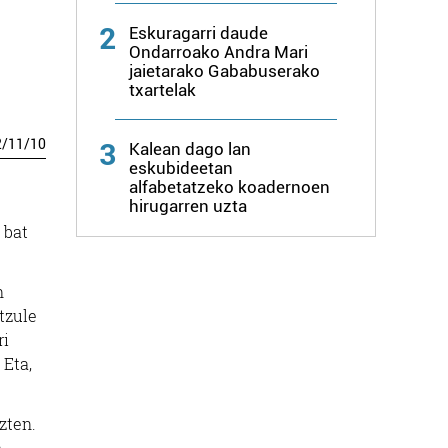
2
Eskuragarri daude
Ondarroako Andra Mari
jaietarako Gababuserako
txartelak
2
/
11
/
10
3
Kalean dago lan
eskubideetan
alfabetatzeko koadernoen
hirugarren uzta
 bat
n
tzule
ri
 Eta,
zten.
.