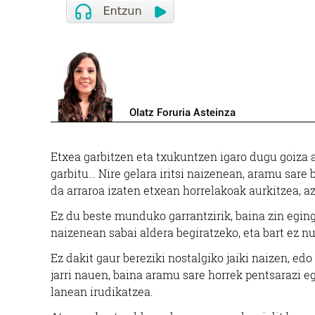
Olatz Foruria Asteinza
E
txea garbitzen eta txukuntzen igaro dugu goiza
garbitu… Nire gelara iritsi naizenean, aramu sare 
da arraroa izaten etxean horrelakoak aurkitzea, a
Ez du beste munduko garrantzirik, baina zin eging
naizenean sabai aldera begiratzeko, eta bart ez nu
Ez dakit gaur bereziki nostalgiko jaiki naizen, ed
jarri nauen, baina aramu sare horrek pentsarazi eg
lanean irudikatzea.