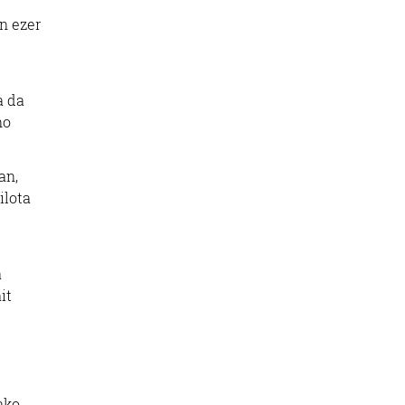
an ezer
a da
no
an,
ilota
e
a
it
ako