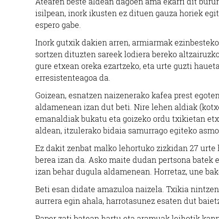
Atearen beste aldean dagoen ama ekarri dit buru
isilpean, inork ikusten ez dituen gauza horiek egi
espero gabe.
Inork gutxik dakien arren, armiarmak ezinbestek
sortzen dituzten sareek lodiera bereko altzairuzk
gure etxean oreka ezartzeko, eta urte guzti hauet
erresistenteagoa da.
Goizean, esnatzen naizenerako kafea prest egoten d
aldamenean izan dut beti. Nire lehen aldiak (kotxea
emanaldiak bukatu eta goizeko ordu txikietan etxe
aldean, itzulerako bidaia samurrago egiteko asmo
Ez dakit zenbat malko lehortuko zizkidan 27 urte
berea izan da. Asko maite dudan pertsona batek es
izan behar dugula aldamenean. Horretaz, une bako
Beti esan didate amazuloa naizela. Txikia nintzen
aurrera egin ahala, harrotasunez esaten dut baietz
Paper zati batean hartu eta aramuak leihotik kan