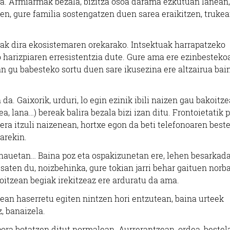
ra. Armiarmak bezala, bizitza osoa darama ezkutuan lanean,
ten, gure familia sostengatzen duen sarea eraikitzen, truke
oak dira ekosistemaren orekarako. Intsektuak harrapatzeko
o harizpiaren erresistentzia dute. Gure ama ere ezinbesteko
an gu babesteko sortu duen sare ikusezina ere altzairua bai
a. Gaixorik, urduri, lo egin ezinik ibili naizen gau bakoitze
, lana…) bereak balira bezala bizi izan ditu. Frontoietatik p
ra itzuli naizenean, hortxe egon da beti telefonoaren best
arekin.
 hauetan… Baina poz eta ospakizunetan ere, lehen besarkad
aten du, noizbehinka, gure tokian jarri behar gaituen norba
itzean begiak irekitzeaz ere arduratu da ama.
ean haserretu egiten nintzen hori entzutean, baina urteek
, banaizela.
pora botatzen ditut normalean. Aurrerantzean, ordea, bestel