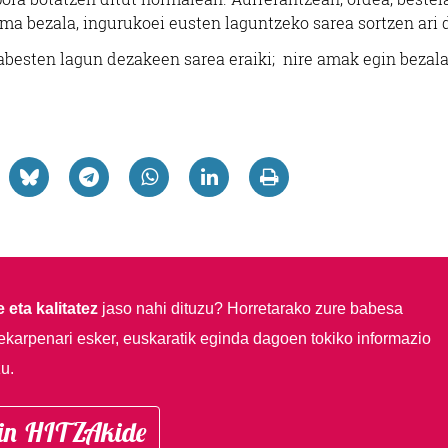
ama bezala, ingurukoei eusten laguntzeko sarea sortzen ari 
besten lagun dezakeen sarea eraiki; nire amak egin bezala
 eta kalitatez
jaso nahi dituzu?
Horretarako zure babesa
ekarpenari esker, euskaratik eginda dagoen tokiko informazio
u.
in HITZAkide