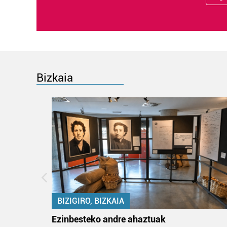
Bizkaia
BIZIGIRO, BIZKAIA
ko itun
Ezinbesteko andre ahaztuak