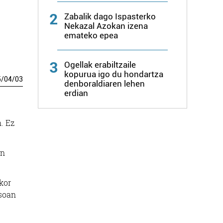
2
Zabalik dago Ispasterko
Nekazal Azokan izena
emateko epea
3
Ogellak erabiltzaile
kopurua igo du hondartza
5
/
04
/
03
denboraldiaren lehen
erdian
. Ez
en
kor
osoan