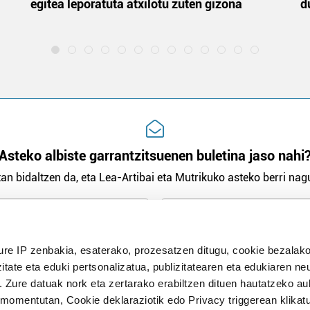
egitea leporatuta atxilotu zuten gizona
d
Asteko albiste garrantzitsuenen buletina jaso nahi
an bidaltzen da, eta Lea-Artibai eta Mutrikuko asteko berri nagu
n Politika
irakurri eta onartzen dut.
ure IP zenbakia, esaterako, prozesatzen ditugu, cookie bezalako
H
itate eta eduki pertsonalizatua, publizitatearen eta edukiaren ne
. Zure datuak nork eta zertarako erabiltzen dituen hautatzeko a
omentutan, Cookie deklaraziotik edo Privacy triggerean klikat