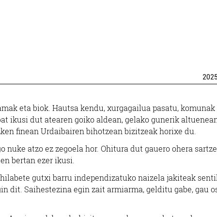
202
 amak eta biok. Hautsa kendu, xurgagailua pasatu, komunak
bat ikusi dut atearen goiko aldean, gelako gunerik altuenean
zken finean Urdaibairen bihotzean bizitzeak horixe du.
o nuke atzo ez zegoela hor. Ohitura dut gauero ohera sartz
en bertan ezer ikusi.
o hilabete gutxi barru independizatuko naizela jakiteak senti
in dit. Saihestezina egin zait armiarma, gelditu gabe, gau 