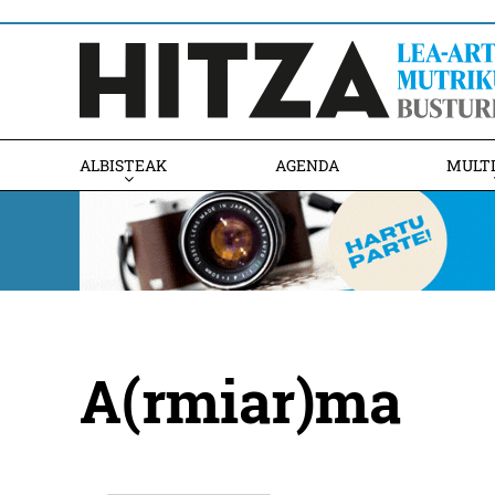
ALBISTEAK
AGENDA
MULT
A(rmiar)ma