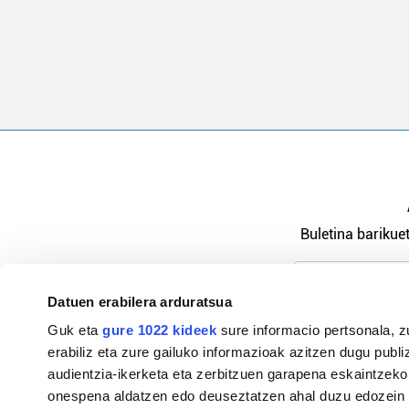
Buletina barikuet
Datuen erabilera arduratsua
Pribatutasu
Guk eta
gure 1022 kideek
sure informacio pertsonala, z
erabiliz eta zure gailuko informazioak azitzen dugu publiz
audientzia-ikerketa eta zerbitzuen garapena eskaintzeko
onespena aldatzen edo deuseztatzen ahal duzu edozein m