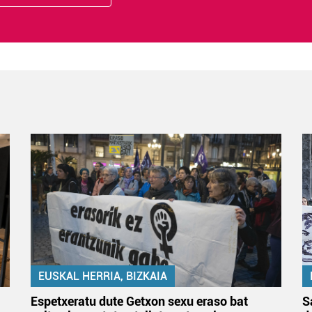
EUSKAL HERRIA, BIZKAIA
Espetxeratu dute Getxon sexu eraso bat
S