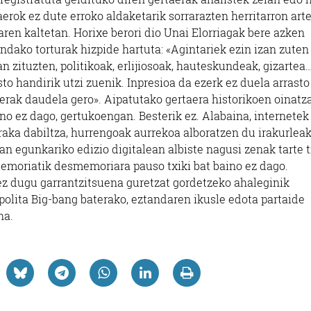
aerok ez dute erroko aldaketarik sorrarazten herritarron art
aren kaltetan. Horixe berori dio Unai Elorriagak bere azken
dako torturak hizpide hartuta: «Agintariek ezin izan zuten
n zituzten, politikoak, erlijiosoak, hauteskundeak, gizartea
to handirik utzi zuenik. Inpresioa da ezerk ez duela arrasto
berak daudela gero». Aipatutako gertaera historikoen oinatz
no ez dago, gertukoengan. Besterik ez. Alabaina, internetek
iraka dabiltza, hurrengoak aurrekoa alboratzen du irakurlea
an egunkariko edizio digitalean albiste nagusi zenak tarte t
moriatik desmemoriara pauso txiki bat baino ez dago.
ez dugu garrantzitsuena guretzat gordetzeko ahaleginik
polita Big-bang baterako, eztandaren ikusle edota partaide
na.