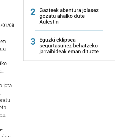
2
Gazteek abentura jolasez
gozatu ahalko dute
Aulestin
5
/
01
/
08
3
Eguzki eklipsea
ten
segurtasunez behatzeko
ara
jarraibideak eman dituzte
iko
i,
o jota
n
oratu
eta
ren
e
o-
halan