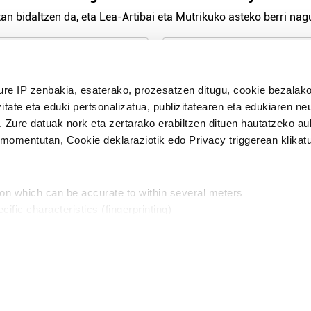
an bidaltzen da, eta Lea-Artibai eta Mutrikuko asteko berri nagu
n Politika
irakurri eta onartzen dut.
ure IP zenbakia, esaterako, prozesatzen ditugu, cookie bezalako
H
itate eta eduki pertsonalizatua, publizitatearen eta edukiaren ne
. Zure datuak nork eta zertarako erabiltzen dituen hautatzeko a
omentutan, Cookie deklaraziotik edo Privacy triggerean klikat
Publizitatea
ion which can be accurate to within several meters
in
cific characteristics (fingerprinting)
d and set your preferences in the
details section
.
aratik, modu librean kontatzea da gure eginkizuna. Horret
intzoena da HITZAkide egitea.
n ditugu, zure IP zenbakia, besteak beste, teknologia erabiliz,
Babesleak:
, iragarkiak eta edukia neurtzeko, jendeari buruzko informazioa b
abiltzen dituen hauta dezakezu.