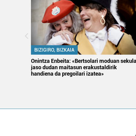
BIZIGIRO, BIZKAIA
na
Onintza Enbeita: «Bertsolari moduan sekul
jaso dudan maitasun erakustaldirik
handiena da pregoilari izatea»