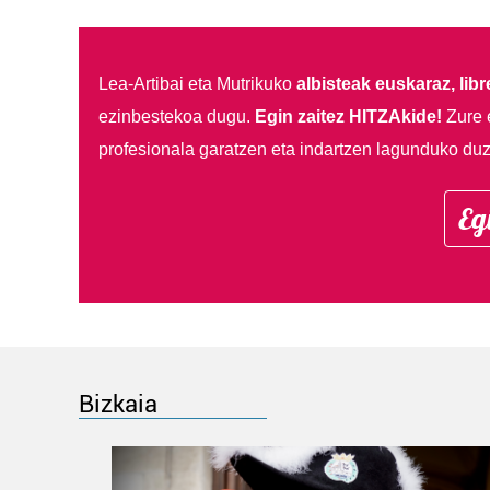
Lea-Artibai eta Mutrikuko
albisteak euskaraz, libre
ezinbestekoa dugu.
Egin zaitez HITZAkide!
Zure 
profesionala garatzen eta indartzen lagunduko duz
Eg
Bizkaia