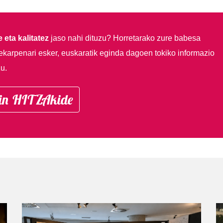
 eta kalitatez
jaso nahi dituzu?
Horretarako zure babesa
ekarpenari esker, euskaratik eginda dagoen tokiko informazio
u.
in HITZAkide