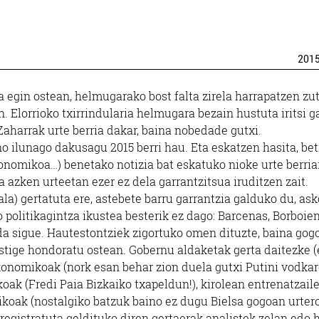
201
ia egin ostean, helmugarako bost falta zirela harrapatzen zu
. Elorrioko txirrindularia helmugara bezain hustuta iritsi g
harrak urte berria dakar, baina nobedade gutxi.
o ilunago dakusagu 2015 berri hau. Eta eskatzen hasita, bet
nomikoa…) benetako notizia bat eskatuko nioke urte berriar
a azken urteetan ezer ez dela garrantzitsua iruditzen zait.
a) gertatuta ere, astebete barru garrantzia galduko du, ask
 politikagintza ikustea besterik ez dago: Barcenas, Borboie
da sigue. Hautestontziek zigortuko omen dituzte, baina gog
stige hondoratu ostean. Gobernu aldaketak gerta daitezke (
ekonomikoak (nork esan behar zion duela gutxi Putini vodka
koak (Fredi Paia Bizkaiko txapeldun!), kirolean entrenatzail
ikoak (nostalgiko batzuk baino ez dugu Bielsa gogoan urter
erregistratuta geldituko diren gertaerak analistek zelan edo 