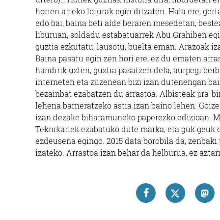
horien arteko loturak egin ditzaten. Hala ere, gert
edo bai, baina beti alde beraren mesedetan, beste
liburuan, soldadu estabatuarrek Abu Grahiben egin
guztia ezkutatu, lausotu, buelta eman. Arazoak iza
Baina pasatu egin zen hori ere, ez du ematen arras
handirik uzten, guztia pasatzen dela, aurpegi ber
interneten eta zuzenean bizi izan dutenengan bai
bezainbat ezabatzen du arrastoa. Albisteak jira-b
lehena barneratzeko astia izan baino lehen. Goize
izan dezake biharamuneko paperezko edizioan. Me
Teknikariek ezabatuko dute marka, eta guk geuk 
ezdeusena egingo. 2015 data borobila da, zenbaki 
izateko. Arrastoa izan behar da helburua, ez aztar