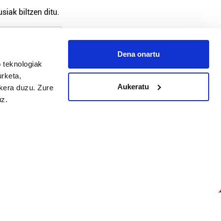
siak biltzen ditu.
Dena onartu
 teknologiak
arpidetu
urketa,
Aukeratu
ukera duzu. Zure
uz.
Argitalpen politika
Aniztasun politika
Pribatutasun politika
Cookieak
arako zure ekarpena
 cookieak
iltzeko eta