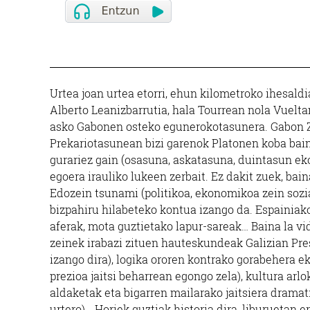
Urtea joan urtea etorri, ehun kilometroko ihesald
Alberto Leanizbarrutia, hala Tourrean nola Vueltan
asko Gabonen osteko egunerokotasunera. Gabon Za
Prekariotasunean bizi garenok Platonen koba bain
gurariez gain (osasuna, askatasuna, duintasun eko
egoera irauliko lukeen zerbait. Ez dakit zuek, bain
Edozein tsunami (politikoa, ekonomikoa zein sozial
bizpahiru hilabeteko kontua izango da. Espainiako
aferak, mota guztietako lapur-sareak… Baina la vi
zeinek irabazi zituen hauteskundeak Galizian Pre
izango dira), logika ororen kontrako gorabehera 
prezioa jaitsi beharrean egongo zela), kultura arlo
aldaketak eta bigarren mailarako jaitsiera dramat
urtero)… Horiek guztiak historia dira, liburuetan 