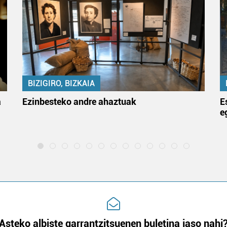
BIZIGIRO, BIZKAIA
a
Ezinbesteko andre ahaztuak
E
e
Asteko albiste garrantzitsuenen buletina jaso nahi