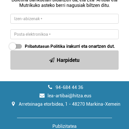
Mutrikuko asteko berri nagusiak biltzen ditu.
Pribatutasun Politika
irakurri eta onartzen dut.
Harpidetu
94-684 44 36
lea-artibai@hitza.eus
Arretxinaga etorbidea, 1 - 48270 Markina-Xemein
Publizitatea