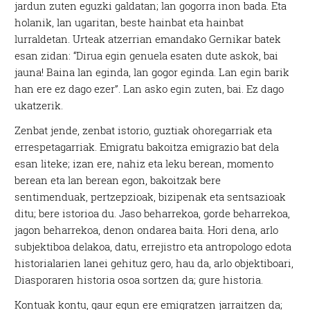
jardun zuten eguzki galdatan; lan gogorra inon bada. Eta
holanik, lan ugaritan, beste hainbat eta hainbat
lurraldetan. Urteak atzerrian emandako Gernikar batek
esan zidan: “Dirua egin genuela esaten dute askok, bai
jauna! Baina lan eginda, lan gogor eginda. Lan egin barik
han ere ez dago ezer”. Lan asko egin zuten, bai. Ez dago
ukatzerik.
Zenbat jende, zenbat istorio, guztiak ohoregarriak eta
errespetagarriak. Emigratu bakoitza emigrazio bat dela
esan liteke; izan ere, nahiz eta leku berean, momento
berean eta lan berean egon, bakoitzak bere
sentimenduak, pertzepzioak, bizipenak eta sentsazioak
ditu; bere istorioa du. Jaso beharrekoa, gorde beharrekoa,
jagon beharrekoa, denon ondarea baita. Hori dena, arlo
subjektiboa delakoa, datu, errejistro eta antropologo edota
historialarien lanei gehituz gero, hau da, arlo objektiboari,
Diasporaren historia osoa sortzen da; gure historia.
Kontuak kontu, gaur egun ere emigratzen jarraitzen da;