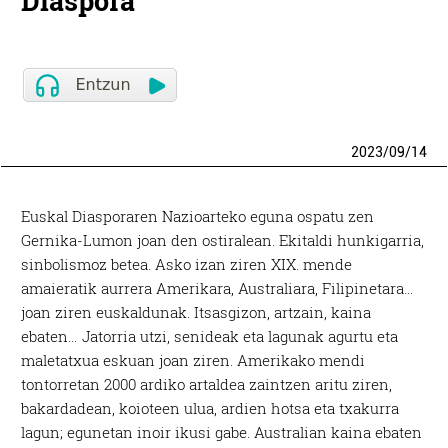
Diaspora
2023
/
09
/
14
Euskal Diasporaren Nazioarteko eguna ospatu zen
Gernika-Lumon joan den ostiralean. Ekitaldi hunkigarria,
sinbolismoz betea. Asko izan ziren XIX. mende
amaieratik aurrera Amerikara, Australiara, Filipinetara…
joan ziren euskaldunak. Itsasgizon, artzain, kaina
ebaten… Jatorria utzi, senideak eta lagunak agurtu eta
maletatxua eskuan joan ziren. Amerikako mendi
tontorretan 2000 ardiko artaldea zaintzen aritu ziren,
bakardadean, koioteen ulua, ardien hotsa eta txakurra
lagun; egunetan inoir ikusi gabe. Australian kaina ebaten