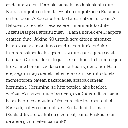
ez da inoiz eten. Formak, bidaiak, moduak aldatu dira.
Baina emigratu egiten da. Ez al da migratzailea Erasmus
egitera doana? Edo bi urterako lanean atzerrira doana?
Batzuentzat ez, eta: –esatea ere!– marmartuko dute. –
Aizan! Diaspora amaitu zuan–. Baina horiek ere Diaspora
osatzen dute. Jakina, 90 urtetik gora dituen gizontxo
baten sasoia eta oraingoa ez dira berdinak, orduko
huraren baliabideak, egoera… ez dira gaur egungo gazte
batenak. Gainera, teknologiari esker, han eta hemen egon
liteke une berean; ez dago distantziarik, dena hur. Hala
ere, seguru nago denek, lehen eta orain, sentitu dutela
momenturen batean bakardadea, arazoak lanean,
herrimina. Herrimina, ze hitz potoloa, aho betekoa;
zenbat izkutatzen duen barnean, ezta? Australiako lagun
batek behin esan zidan: “You can take the man out of
Euskadi, but you can not take Euskadi of the man
(Euskaditik atera ahal da gizon bat, baina Euskadi ezin
da atera gizon baten barrutik)”.