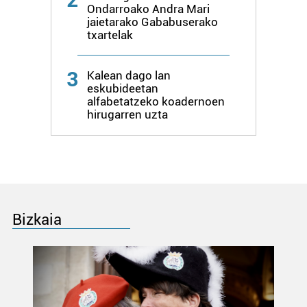
Ondarroako Andra Mari
produktuak garatzeko. Zure datuak nork eta zertarako
jaietarako Gababuserako
erabiltzen dituen hauta dezakezu.
txartelak
Bazkide batzuek ez dizute baimenik eskatzen, eta beren
3
interes komertzial legitimoetan babesten dira. Ikusi gure
Kalean dago lan
eskubideetan
bazkideen zerrenda, beren ustez zein helburutarako
alfabetatzeko koadernoen
duten interes legitimoa eta horren aurka nola egin
hirugarren uzta
dezakezun ikusteko.
Lortu zure datu pertsonalak prozesatzeko moduari
buruzko informazio gehiago eta ezarri zure lehentasunak
datuen atalean. Edozein unetan alda edo ken dezakezu
zure baimena Cookieen adierazpenean.
Bizkaia
Webgune honek cookie propioak eta hirugarrenen cookie-
fitxategiak erabiltzen ditu. Zure esperientzia eta
zerbitzuak hobetzeko asmoz, cookie teknologiaz
baliatzen gara. Ohar hau onartuz gero, teknologia hori
erabiltzeko baimen esplizitua ematen diguzu.
Gehiago