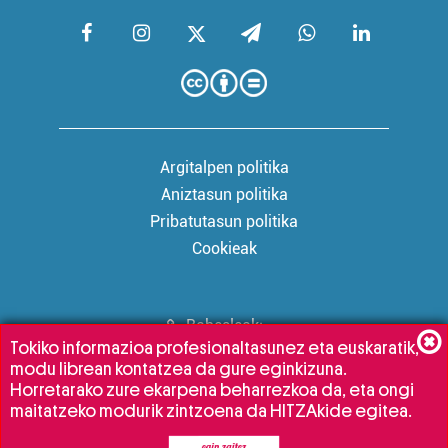
Argitalpen politika
Aniztasun politika
Pribatutasun politika
Cookieak
Babesleak:
Tokiko informazioa profesionaltasunez eta euskaratik,
modu librean kontatzea da gure eginkizuna.
Horretarako zure ekarpena beharrezkoa da, eta ongi
maitatzeko modurik zintzoena da HITZAkide egitea.