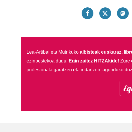
Lea-Artibai eta Mutrikuko
albisteak euskaraz, libre
ezinbestekoa dugu.
Egin zaitez HITZAkide!
Zure 
profesionala garatzen eta indartzen lagunduko duz
Eg