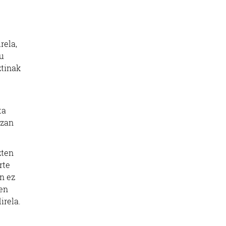
e
rela,
u
ztinak
ta
izan
zten
rte
n ez
ien
irela.