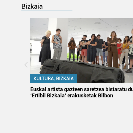
Bizkaia
KULTURA, BIZKAIA
na
Euskal artista gazteen saretzea bistaratu d
‘Ertibil Bizkaia’ erakusketak Bilbon