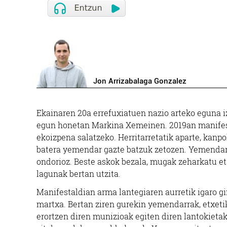
Jon Arrizabalaga Gonzalez
Ekainaren 20a errefuxiatuen nazio arteko eguna iz
egun honetan Markina Xemeinen. 2019an manifest
ekoizpena salatzeko. Herritarretatik aparte, kanpo
batera yemendar gazte batzuk zetozen. Yemendar h
ondorioz. Beste askok bezala, mugak zeharkatu eta
lagunak bertan utzita.
Manifestaldian arma lantegiaren aurretik igaro g
martxa. Bertan ziren gurekin yemendarrak, etxeti
erortzen diren munizioak egiten diren lantokieta