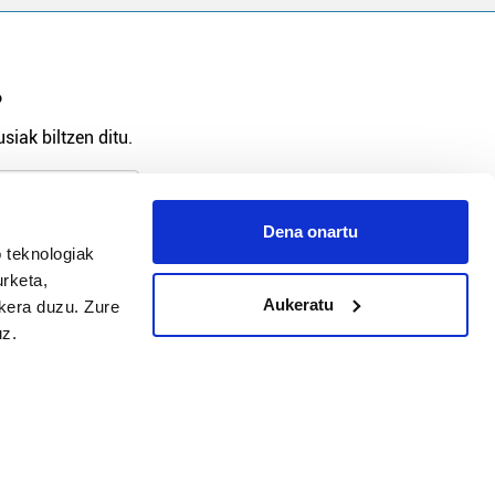
?
siak biltzen ditu.
Dena onartu
 teknologiak
arpidetu
urketa,
Aukeratu
ukera duzu. Zure
uz.
Argitalpen politika
Aniztasun politika
Pribatutasun politika
Cookieak
arako zure ekarpena