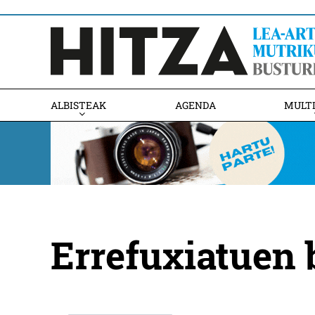
ALBISTEAK
AGENDA
MULT
Errefuxiatuen b