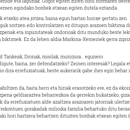
senide eta lagunak. Gogor egiten zuten oihu hormaren best
 hemen egindako bonbek etxean egiten dutela eztanda.
ek etxeko atea jotzea, baina egun hartan horixe gertatu zen
uk sortzen edo kontrolatzen ez ditugun arazoen biktima di
zpenak eta inpunitateak ondorioak ditu munduko beste lek
 biktimek. Ez da lehen aldia Markina-Xemeinek gerra zipri
d Tankeak, Dronak, misilak, munizioa… egunero
igute, baina, zer defendatzeko? Zeinen interesak? Legala e
 dira errefuxiatuak, beste aukerarik gabe ihes egin behar 
ltzen da, baita herri eta hiriak erasotzeko ere, ez da ekoi
zpena geldiaraztea beharrezkoa da gerrekin bukatzeko, giza
 da errefuxiatuen alde azaltzea arazoaren jatorriak ulertze
rrekontuen gorakadak milioika familia behartuko ditu bera
baki hori hartzera behartzen dituzten bonbak etxean egiten d