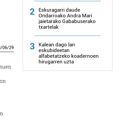
2
Eskuragarri daude
Ondarroako Andra Mari
jaietarako Gababuserako
txartelak
3
Kalean dago lan
3
/
06
/
29
eskubideetan
alfabetatzeko koadernoen
hirugarren uzta
enuen
kin
en