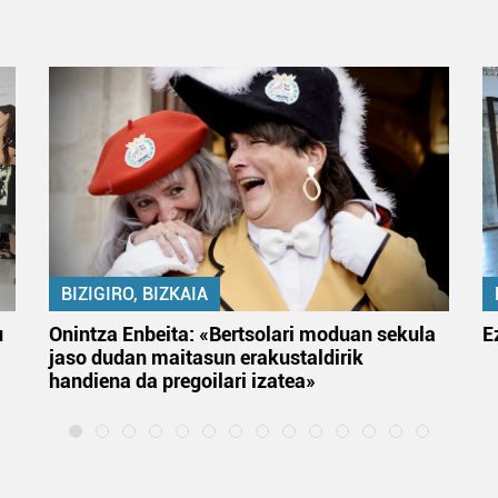
BIZIGIRO, BIZKAIA
u
Onintza Enbeita: «Bertsolari moduan sekula
E
jaso dudan maitasun erakustaldirik
handiena da pregoilari izatea»