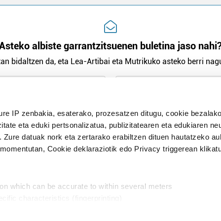
Asteko albiste garrantzitsuenen buletina jaso nahi
an bidaltzen da, eta Lea-Artibai eta Mutrikuko asteko berri nagu
n Politika
irakurri eta onartzen dut.
ure IP zenbakia, esaterako, prozesatzen ditugu, cookie bezalako
H
itate eta eduki pertsonalizatua, publizitatearen eta edukiaren ne
. Zure datuak nork eta zertarako erabiltzen dituen hautatzeko a
omentutan, Cookie deklaraziotik edo Privacy triggerean klikat
Publizitatea
ion which can be accurate to within several meters
in
cific characteristics (fingerprinting)
d and set your preferences in the
details section
.
aratik, modu librean kontatzea da gure eginkizuna. Horret