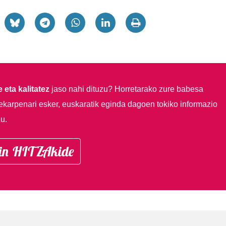
 eta kalitatez
jaso nahi dituzu?
Horretarako zure babesa
ekarpenari esker, euskaratik eginda dagoen tokiko informazio
u.
in HITZAkide