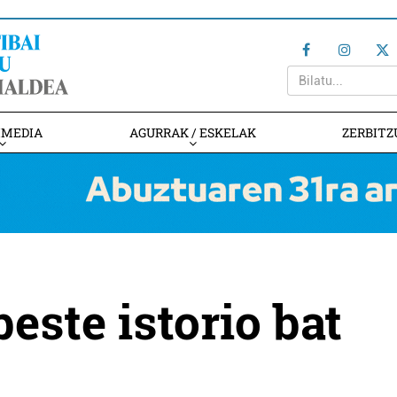
IMEDIA
AGURRAK / ESKELAK
ZERBITZ
este istorio bat