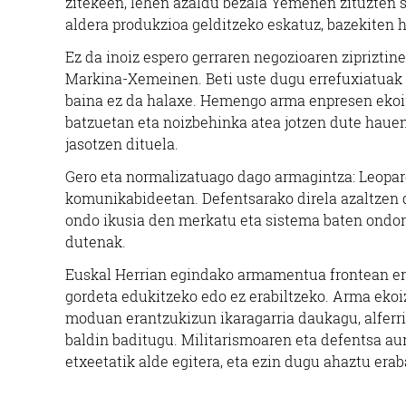
zitekeen, lehen azaldu bezala Yemenen zituzten 
aldera produkzioa gelditzeko eskatuz, bazekiten
Ez da inoiz espero gerraren negozioaren zipriztin
Markina-Xemeinen. Beti uste dugu errefuxiatuak g
baina ez da halaxe. Hemengo arma enpresen ekoi
batzuetan eta noizbehinka atea jotzen dute hauen
jasotzen dituela.
Gero eta normalizatuago dago armagintza: Leopar
komunikabideetan. Defentsarako direla azaltzen d
ondo ikusia den merkatu eta sistema baten ondorio
dutenak.
Euskal Herrian egindako armamentua frontean erabi
gordeta edukitzeko edo ez erabiltzeko. Arma ekoi
moduan erantzukizun ikaragarria daukagu, alferrik
baldin baditugu. Militarismoaren eta defentsa au
etxeetatik alde egitera, eta ezin dugu ahaztu era