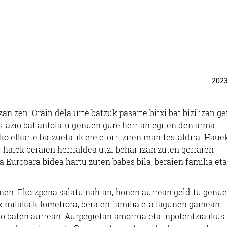
202
an zen. Orain dela urte batzuk pasarte bitxi bat bizi izan g
azio bat antolatu genuen gure herrian egiten den arma
ko elkarte batzuetatik ere etorri ziren manifestaldira. Haue
aiek beraien herrialdea utzi behar izan zuten gerraren
 Europara bidea hartu zuten babes bila, beraien familia eta
inen. Ekoizpena salatu nahian, honen aurrean gelditu genu
k milaka kilometrora, beraien familia eta lagunen gainean
ko baten aurrean. Aurpegietan amorrua eta inpotentzia ikus