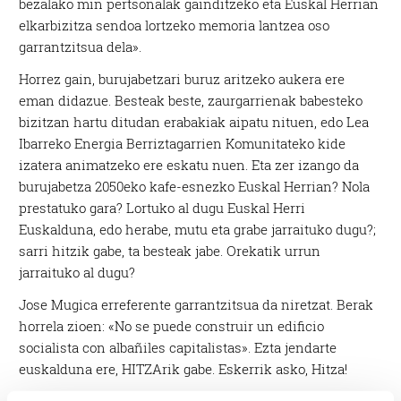
bezalako min pertsonalak gainditzeko eta Euskal Herrian
elkarbizitza sendoa lortzeko memoria lantzea oso
garrantzitsua dela».
Horrez gain, burujabetzari buruz aritzeko aukera ere
eman didazue. Besteak beste, zaurgarrienak babesteko
bizitzan hartu ditudan erabakiak aipatu nituen, edo Lea
Ibarreko Energia Berriztagarrien Komunitateko kide
izatera animatzeko ere eskatu nuen. Eta zer izango da
burujabetza 2050eko kafe-esnezko Euskal Herrian? Nola
prestatuko gara? Lortuko al dugu Euskal Herri
Euskalduna, edo herabe, mutu eta grabe jarraituko dugu?;
sarri hitzik gabe, ta besteak jabe. Orekatik urrun
jarraituko al dugu?
Jose Mugica erreferente garrantzitsua da niretzat. Berak
horrela zioen: «No se puede construir un edificio
socialista con albañiles capitalistas». Ezta jendarte
euskalduna ere, HITZArik gabe. Eskerrik asko, Hitza!