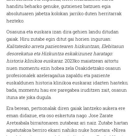
handitu beharko genuke, gutxienez batzuen egia
absolutuaren jabetza kolokan jarriko duten herritarrak
hezteko.
Osasuna eta euskara izan dira gehien landu ditudan
gaiak. Hiru zutabe egin ditut gai horien inguruan:
Kalitatezko arreta pazientearen hizkuntzan, Elebitasun
desorekatua eta Hizkuntza eskakizunez haratago:
historia klinikoa euskaraz.
2023ko maiatzean aitortu
nuen momentu ezin hobea zela Osakidetzako osasun
profesionalek azeleragailua zapaldu eta paziente
euskaldunen historia klinikoa euskaraz idazten hasteko;
bada, momentu hau ere paregabea iruditzen zait, osasun
ituna ate joka dugula.
Era berean, pertsonalak diren gaiak lantzeko aukera ere
eman didazue, eta oso eskertuta nago. Jose Zarate
Aretxabala birraitonaren zutabeaz ari naiz. Zutabe hartan
aipatutakoa berriro ekarri nahiko nuke honetara: «Nirea