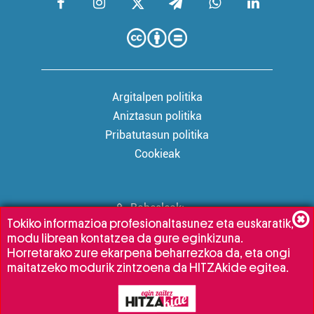
Argitalpen politika
Aniztasun politika
Pribatutasun politika
Cookieak
Babesleak:
Tokiko informazioa profesionaltasunez eta euskaratik,
modu librean kontatzea da gure eginkizuna.
Horretarako zure ekarpena beharrezkoa da, eta ongi
maitatzeko modurik zintzoena da HITZAkide egitea.