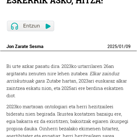
ESKERRIK ASKO, HITZA!
Jon Zarate Sesma
2025
/
01
/
09
B
i urte azkar pasatu dira. 2023ko urtarrilaren 26an
argitaratu zenuten nire lehen zutabea:
Elkar zainduz
arriskutsuak gara.
Zutabe hartan, 2023ari euskaraz alkar
zaintzea eskatu nion, eta 2025ari ere berdina eskatzen
diot.
2023ko martxoan ontologiari eta herri hezitzaileei
bideratu nien begirada. Ikustea kostatzen bazaigu ere,
egia bakarra ez da existitzen; bakoitzak egiaren ikuspegi
propioa dauka. Oinherri bezalako ekimenen bitartez,
asertibitatez eta enpatiaz, herri hezitzaileen sarea