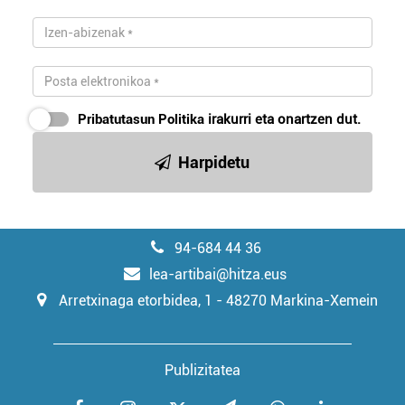
Pribatutasun Politika
irakurri eta onartzen dut.
Harpidetu
94-684 44 36
lea-artibai@hitza.eus
Arretxinaga etorbidea, 1 - 48270 Markina-Xemein
Publizitatea