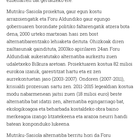
ezbeharren bat gertatzeko ere.
Mutriku-Sasiola proiektua, gaur egun kostu
arrazoiengatik eta Foru Aldundiko gaur egungo
gobernuaren borondate politiko faltarengatik atzera bota
dena, 2000 urteko martxoan hasi zen bost
alternatibarentzako lehiaketa deituta. Ohizkoak diren
zailtasunak gaindituta, 2003ko apirilaren 24an Foru
Aldundiak aukeratutako alternatiba aurkeztu zuen
udaletxeko Bilkura aretoan. Proiektuaren kostua 82 milioi
eurokoa izanik, garestitzat hartu eta ez zen
aurrekontuetan jaso (2003-2007). Ondoren (2007-2011),
krisialdi prozesuan sartu zen. 2011-2015 legealdian kostua
modu nabarmenean jaitsi zuen (18 milioi euro) beste
alternatiba bat idatzi zen, alternatiba egingarriago bat,
ekologikoagoa eta beharbada kostaldeko obra baino
merkeagoa izango litzatekeena eta arazoa neurri handi
batean konponduko lukeena.
Mutriku-Sasiola alternatiba berritu hori da Foru