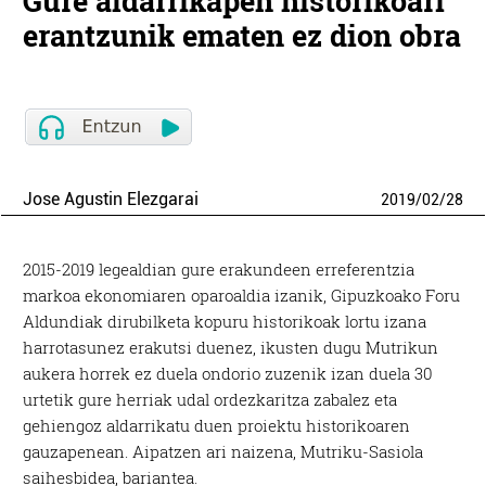
Gure aldarrikapen historikoari
erantzunik ematen ez dion obra
Jose Agustin Elezgarai
2019
/
02
/
28
2015-2019 legealdian gure erakundeen erreferentzia
markoa ekonomiaren oparoaldia izanik, Gipuzkoako Foru
Aldundiak dirubilketa kopuru historikoak lortu izana
harrotasunez erakutsi duenez, ikusten dugu Mutrikun
aukera horrek ez duela ondorio zuzenik izan duela 30
urtetik gure herriak udal ordezkaritza zabalez eta
gehiengoz aldarrikatu duen proiektu historikoaren
gauzapenean. Aipatzen ari naizena, Mutriku-Sasiola
saihesbidea, bariantea.