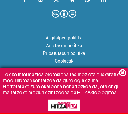
Argitalpen politika
Aniztasun politika
Pribatutasun politika
Cookieak
Tokiko informazioa profesionaltasunez eta euskaratik,
modu librean kontatzea da gure eginkizuna.
Babesleak:
Horretarako zure ekarpena beharrezkoa da, eta ongi
maitatzeko modurik zintzoena da HITZAkide egitea.