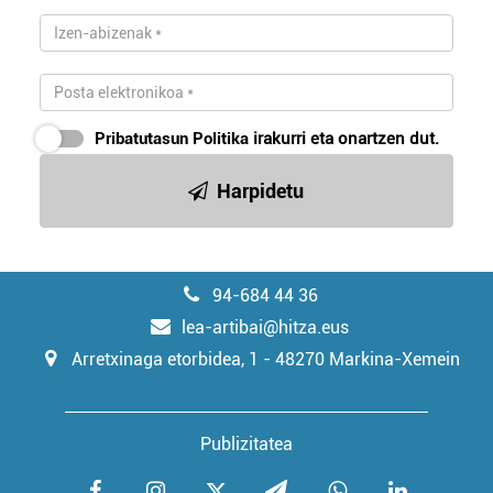
Pribatutasun Politika
irakurri eta onartzen dut.
Harpidetu
94-684 44 36
lea-artibai@hitza.eus
Arretxinaga etorbidea, 1 - 48270 Markina-Xemein
Publizitatea