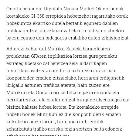
Onartu behar dut Diputatu Nagusi Markel Olano jaunak
kostaldeko GI-368 errepidea hobetzeko iragarritako obrek
hobekuntza ekarriko dutela bertatik egunero dabilen
trafikoarentzat, oinezkoentzat eta errepidearen obrekin
batera egingo den bidegorria erabiliko duten ziklistentzat.
Adierazi behar dut Mutriku-Sasiola bariantearen
proiektuan GFAren inplikazioa lortzea gure proiektu
estrategikoetako bat betetzea zela, aldarrikapen
historikoa asetzeaz gain herriko berezko arazo bati
konponbidea ematen zitzaiolako, herriaren erdigunetik
ibilgailu astunen trafikoa aterata, hain zuzen ere,
Mutrikuri eta Ondarroari zerbitzu egokia emanda eta
herritarrentzat eta bisitarientzat hirigune atseginagoa eta
bizitza kalitate hobea lortuta. Eta kostaldeko errepide
hobetu honek Mutrikun ez die konponbiderik ematen
zirkulazio-arazo larriei, hirigunea erdi-erditik
zeharkatuta trafiko arrisku bizia sortzen baita edonoiz