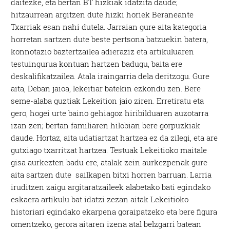
daitezke, eta bertan BT hizkiak idatzita daude;
hitzaurrean argitzen dute hizki horiek Beraneante
Txarriak esan nahi dutela. Jarraian gure aita kategoria
horretan sartzen dute beste pertsona batzuekin batera,
konnotazio baztertzailea adieraziz eta artikuluaren
testuingurua kontuan hartzen badugu, baita ere
deskalifikatzailea. Atala iraingarria dela deritzogu. Gure
aita, Deban jaioa, lekeitiar batekin ezkondu zen. Bere
seme-alaba guztiak Lekeition jaio ziren. Erretiratu eta
gero, hogei urte baino gehiagoz hiribilduaren auzotarra
izan zen; bertan familiaren hilobian bere gorpuzkiak
daude. Hortaz, aita udatiartzat hartzea ez da zilegi, eta are
gutxiago txarritzat hartzea. Testuak Lekeitioko maitale
gisa aurkezten badu ere, atalak zein aurkezpenak gure
aita sartzen dute sailkapen bitxi horren barruan. Larria
iruditzen zaigu argitaratzaileek alabetako bati egindako
eskaera artikulu bat idatzi zezan aitak Lekeitioko
historiari egindako ekarpena goraipatzeko eta bere figura
omentzeko, gerora aitaren izena atal belzgarri batean