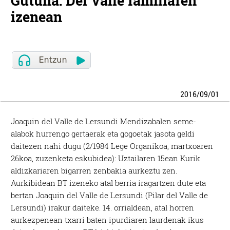
Gutuna: Del Valle familiaren
izenean
2016
/
09
/
01
Joaquin del Valle de Lersundi Mendizabalen seme-
alabok hurrengo gertaerak eta gogoetak jasota geldi
daitezen nahi dugu (2/1984 Lege Organikoa, martxoaren
26koa, zuzenketa eskubidea): Uztailaren 15ean Kurik
aldizkariaren bigarren zenbakia aurkeztu zen.
Aurkibidean BT izeneko atal berria iragartzen dute eta
bertan Joaquin del Valle de Lersundi (Pilar del Valle de
Lersundi) irakur daiteke. 14. orrialdean, atal horren
aurkezpenean txarri baten ipurdiaren laurdenak ikus