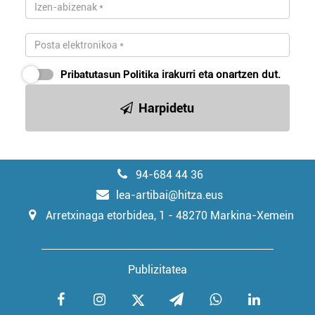
Pribatutasun Politika
irakurri eta onartzen dut.
Harpidetu
94-684 44 36
lea-artibai@hitza.eus
Arretxinaga etorbidea, 1 - 48270 Markina-Xemein
Publizitatea