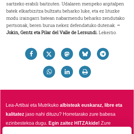
sartzeko erabili baitzuten. Udalaren menpeko argitalpen
batek elkarbizitza bultzatu beharko luke, eta ez lituzke
modu iraingarri batean nabarmendu beharko zendutako
pertsonak, beren burua nekez defendatuko dutenak.
–
Jokin, Gentz eta Pilar del Valle de Lersundi.
Lekeitio.
Lea-Artibai eta Mutrikuko
albisteak euskaraz, libre eta
kalitatez
jaso nahi dituzu?
Horretarako zure babesa
ezinbestekoa dugu.
Egin zaitez HITZAkide!
Zure
ekarpenari esker, euskaratik eginda dagoen tokiko