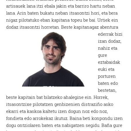
artisauek lana itzi ebala jakin eta barriro hartu neban
lana. Arin baten bukatu neban itsasontzi hori, eta bera
nigaz pilotatuko eban kapitana topeu be bai. Urtiek ein
dodaz itsasontzi horretan.
Beste kapitanagaz abentura
ederrak bizi
izan dodaz,
nahiz eta
gure
eztabaidak
euki eta
porturen
baten edo
bestetan,
beste kapitain bat bilatzeko ahalegine ein. Horrek,
itsasontzixe pilotatzen genbizenien distraziño asko
ekarri eta kaskoa kaltetu izen dogun noz edo noz,
fondieta edo arrokekaz ikutuz. Baina beti konpondu izen
dogu ontziolaren baten eta nabigatzen segidu. Baña gure