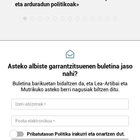
eta arduradun politikoak»
Asteko albiste garrantzitsuenen buletina jaso
nahi?
Buletina barikuetan bidaltzen da, eta Lea-Artibai eta
Mutrikuko asteko berri nagusiak biltzen ditu.
Pribatutasun Politika
irakurri eta onartzen dut.