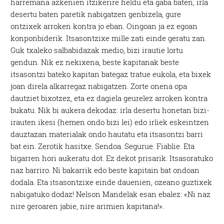
harremana azkenien itzikerire heldu eta gaba baten, irla
desertu baten paretik nabigatzen genbizela, gure
ontzixek arroken kontra jo eban. Oingoan ja ez egoan
konponbiderik. Itsasontzixe mille zati einde geratu zan.
Guk txaleko salbabidazak medio, bizi irautie lortu
gendun. Nik ez nekixena, beste kapitanak beste
itsasontzi bateko kapitan bategaz tratue eukola, eta bixek
joan direla alkarregaz nabigatzen. Zorte onena opa
dautziet bixotzez, eta ez dagiela geurelez arroken kontra
bukatu. Nik bi aukera dekodaz: irla desertu honetan bizi-
irauten ikesi (hemen ondo bizi lei) edo irliek eskeintzen
dauztazan materialak ondo hautatu eta itsasontzi barri
bat ein. Zerotik hasitxe. Sendoa. Segurue. Fiablie. Eta
bigarren hori aukeratu dot. Ez dekot prisarik. Itsasoratuko
naz barriro. Ni bakarrik edo beste kapitain bat ondoan
dodala. Eta itsasontzixe einde dauenien, ozeano guztixek
nabigatuko dodaz! Nelson Mandelak esan ebalez: «Ni naz
nire geroaren jabie, nire arimien kapitana!».