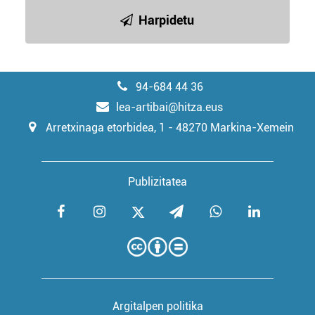
Harpidetu
94-684 44 36
lea-artibai@hitza.eus
Arretxinaga etorbidea, 1 - 48270 Markina-Xemein
Publizitatea
Argitalpen politika