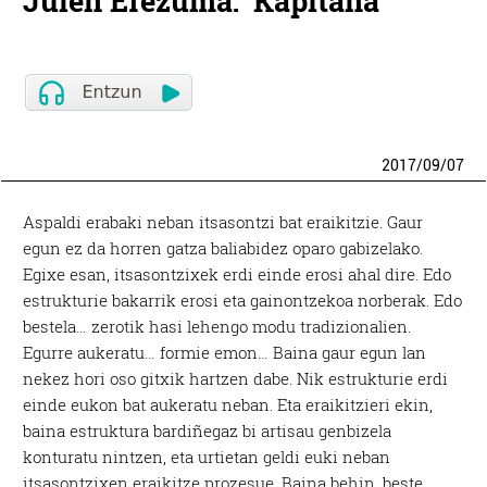
Julen Erezuma: 'Kapitana'
2017
/
09
/
07
Aspaldi erabaki neban itsasontzi bat eraikitzie. Gaur
egun ez da horren gatza baliabidez oparo gabizelako.
Egixe esan, itsasontzixek erdi einde erosi ahal dire. Edo
estrukturie bakarrik erosi eta gainontzekoa norberak. Edo
bestela… zerotik hasi lehengo modu tradizionalien.
Egurre aukeratu… formie emon… Baina gaur egun lan
nekez hori oso gitxik hartzen dabe. Nik estrukturie erdi
einde eukon bat aukeratu neban. Eta eraikitzieri ekin,
baina estruktura bardiñegaz bi artisau genbizela
konturatu nintzen, eta urtietan geldi euki neban
itsasontzixen eraikitze prozesue. Baina behin, beste