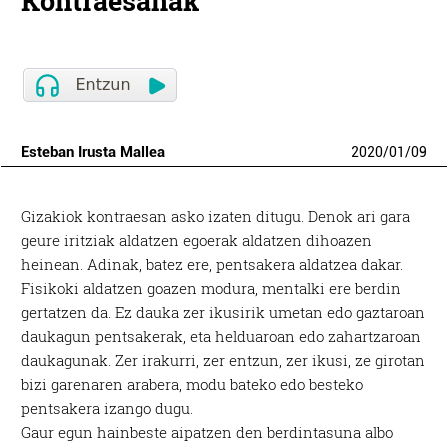
Kontraesanak
Esteban Irusta Mallea
2020
/
01
/
09
Gizakiok kontraesan asko izaten ditugu. Denok ari gara
geure iritziak aldatzen egoerak aldatzen dihoazen
heinean. Adinak, batez ere, pentsakera aldatzea dakar.
Fisikoki aldatzen goazen modura, mentalki ere berdin
gertatzen da. Ez dauka zer ikusirik umetan edo gaztaroan
daukagun pentsakerak, eta helduaroan edo zahartzaroan
daukagunak. Zer irakurri, zer entzun, zer ikusi, ze girotan
bizi garenaren arabera, modu bateko edo besteko
pentsakera izango dugu.
Gaur egun hainbeste aipatzen den berdintasuna albo