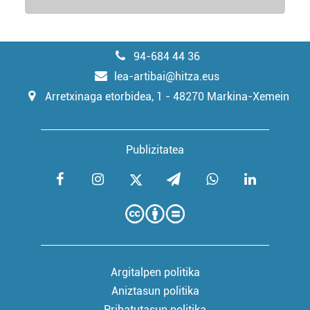
94-684 44 36
lea-artibai@hitza.eus
Arretxinaga etorbidea, 1 - 48270 Markina-Xemein
Publizitatea
Argitalpen politika
Aniztasun politika
Pribatutasun politika