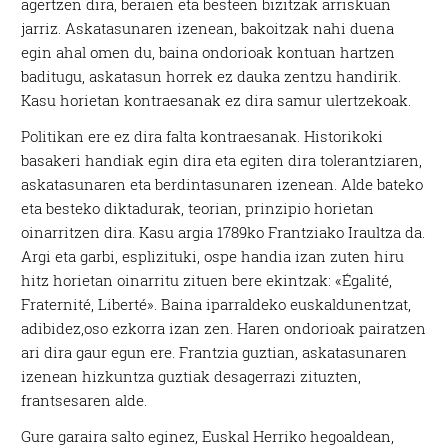
agertzen dira, beraien eta besteen bizitzak arriskuan
jarriz. Askatasunaren izenean, bakoitzak nahi duena
egin ahal omen du, baina ondorioak kontuan hartzen
baditugu, askatasun horrek ez dauka zentzu handirik.
Kasu horietan kontraesanak ez dira samur ulertzekoak.
Politikan ere ez dira falta kontraesanak. Historikoki
basakeri handiak egin dira eta egiten dira tolerantziaren,
askatasunaren eta berdintasunaren izenean. Alde bateko
eta besteko diktadurak, teorian, prinzipio horietan
oinarritzen dira. Kasu argia 1789ko Frantziako Iraultza da.
Argi eta garbi, esplizituki, ospe handia izan zuten hiru
hitz horietan oinarritu zituen bere ekintzak: «Égalité,
Fraternité, Liberté». Baina iparraldeko euskaldunentzat,
adibidez,oso ezkorra izan zen. Haren ondorioak pairatzen
ari dira gaur egun ere. Frantzia guztian, askatasunaren
izenean hizkuntza guztiak desagerrazi zituzten,
frantsesaren alde.
Gure garaira salto eginez, Euskal Herriko hegoaldean,