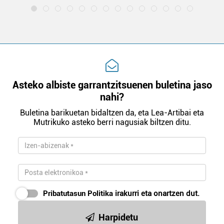
Asteko albiste garrantzitsuenen buletina jaso
nahi?
Buletina barikuetan bidaltzen da, eta Lea-Artibai eta
Mutrikuko asteko berri nagusiak biltzen ditu.
Pribatutasun Politika
irakurri eta onartzen dut.
Harpidetu