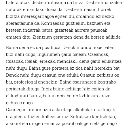
batera utziz, desberdintasuna da hitza. Desberdina izatea
naturak emandako doaia da. Desberdintasun horrek
bizitza interesgarriagoa egiten du, ordaindu ezinezko
aberastasuna da. Kontraesan guztiekin, batzuen eta
besteen indarrak batuz, gizarteak aurrera pausoak
ematen ditu. Zientzian gertatzen dena da horren adibide.
Baina dena ez da positiboa. Denok mundu hobe baten
bizi nahi dugu, ingurumen garbi batean. Ozeanoak,
itsasoak, ibaiak, errekak, mendiak… dena garbi edukitzea
nahi dugu. Baina gure portaera ez doa nahi horrekin bat.
Denok nahi dugu osasun ona eduki. Osasun zerbitzu on
bat, profesional onenekin. Baina osasunaren kontrako
portaerak ditugu. Inoiz baino gehiago hitz egiten da
elikadurari buruz, baina inoiz baino loditasun arazo
gehiago dago.
Gaur egun, informazio asko dago alkoholak eta drogak
eragiten dituzten kalteei buruz. Zirkulazio kontroletan,
alkohol eta drogen emaitza positiboak gero eta gehiago