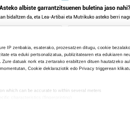
Asteko albiste garrantzitsuenen buletina jaso nahi
an bidaltzen da, eta Lea-Artibai eta Mutrikuko asteko berri nagu
n Politika
irakurri eta onartzen dut.
ure IP zenbakia, esaterako, prozesatzen ditugu, cookie bezalako
H
itate eta eduki pertsonalizatua, publizitatearen eta edukiaren ne
. Zure datuak nork eta zertarako erabiltzen dituen hautatzeko a
omentutan, Cookie deklaraziotik edo Privacy triggerean klikat
Publizitatea
ion which can be accurate to within several meters
in
cific characteristics (fingerprinting)
d and set your preferences in the
details section
.
aratik, modu librean kontatzea da gure eginkizuna. Horret
intzoena da HITZAkide egitea.
n ditugu, zure IP zenbakia, besteak beste, teknologia erabiliz,
Babesleak:
, iragarkiak eta edukia neurtzeko, jendeari buruzko informazioa b