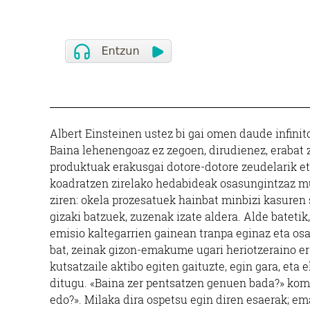
Albert Einsteinen ustez bi gai omen daude infinit
Baina lehenengoaz ez zegoen, dirudienez, erabat
produktuak erakusgai dotore-dotore zeudelarik eta
koadratzen zirelako hedabideak osasungintzaz m
ziren: okela prozesatuek hainbat minbizi kasuren s
gizaki batzuek, zuzenak izate aldera. Alde batetik
emisio kaltegarrien gainean tranpa eginaz eta osas
bat, zeinak gizon-emakume ugari heriotzeraino er
kutsatzaile aktibo egiten gaituzte, egin gara, et
ditugu. «Baina zer pentsatzen genuen bada?» kome
edo?». Milaka dira ospetsu egin diren esaerak; 