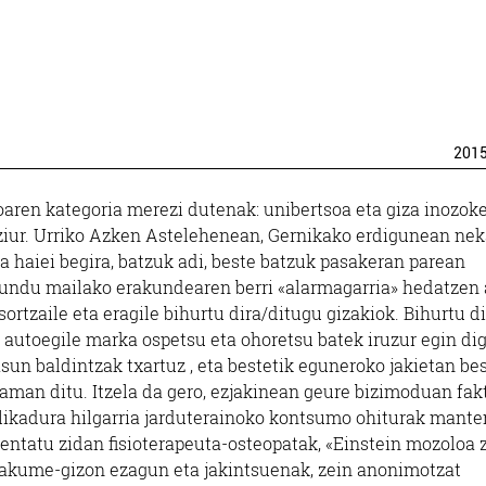
201
oaren kategoria merezi dutenak: unibertsoa eta giza inozoke
 ziur. Urriko Azken Astelehenean, Gernikako erdigunean nek
 haiei begira, batzuk adi, beste batzuk pasakeran parean
undu mailako erakundearen berri «alarmagarria» hedatzen 
ortzaile eta eragile bihurtu dira/ditugu gizakiok. Bihurtu d
, autoegile marka ospetsu eta ohoretsu batek iruzur egin di
un baldintzak txartuz , eta bestetik eguneroko jakietan bes
aman ditu. Itzela da gero, ezjakinean geure bizimoduan fak
a elikadura hilgarria jarduterainoko kontsumo ohiturak mant
ntatu zidan fisioterapeuta-osteopatak, «Einstein mozoloa 
emakume-gizon ezagun eta jakintsuenak, zein anonimotzat