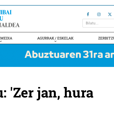
IMEDIA
AGURRAK / ESKELAK
ZERBITZ
 'Zer jan, hura