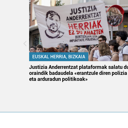
EUSKAL HERRIA, BIZKAIA
tik
Justizia Anderrentzat plataformak salatu d
 gizon
oraindik badaudela «erantzule diren polizia
eta arduradun politikoak»