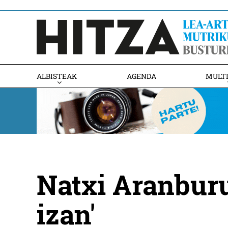
ALBISTEAK
AGENDA
MULT
Natxi Aranburu:
izan'