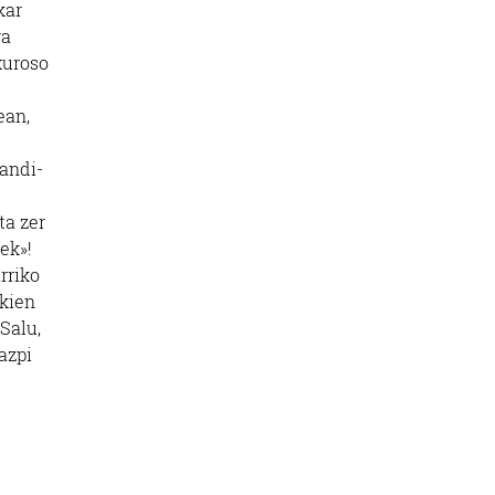
kar
ra
xuroso
ean,
handi-
ta zer
ek»!
rriko
ekien
 Salu,
azpi