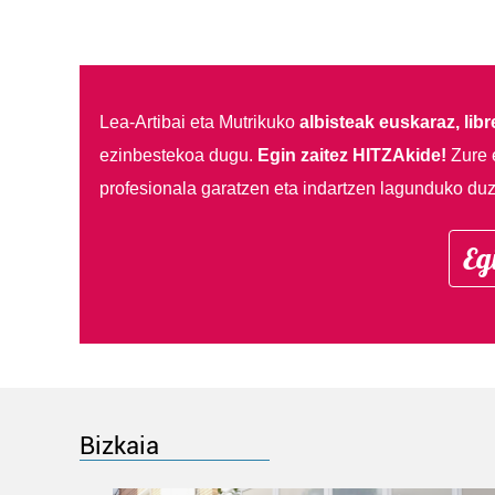
Lea-Artibai eta Mutrikuko
albisteak euskaraz, libre
ezinbestekoa dugu.
Egin zaitez HITZAkide!
Zure 
profesionala garatzen eta indartzen lagunduko duz
Eg
Bizkaia