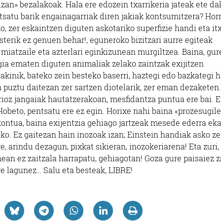
izan» bezalakoak. Hala ere edozein txarrikeria jateak ete da
tsatu barik engainagarriak diren jakiak kontsumitzera? Hor
o, zer eskaintzen diguten askotariko superfizie handi eta it
sterik ez genuen behar!, eguneroko bizitzari aurre egiteak
iatzaile eta azterlari eginkizunean murgiltzea. Baina, gur
gia ematen diguten animaliak zelako zaintzak exijitzen
akinik, bateko zein besteko baserri, haztegi edo bazkategi 
 puztu daitezan zer sartzen diotelarik, zer eman dezaketen.
ioz jangaiak hautatzerakoan, mesfidantza puntua ere bai. E
Hobeto, pentsatu ere ez egin. Horixe nahi baina «prozesugile
kontua, baina exijentzia gehiago jartzeak mesede ederra eka
zeko. Ez gaitezan hain inozoak izan; Einstein handiak asko z
, arindu dezagun, pixkat sikieran, inozokeriarena! Eta zuri,
nean ez zaitzala harrapatu, gehiagotan! Goza gure paisaiez z
ure lagunez… Salu eta besteak, LIBRE!