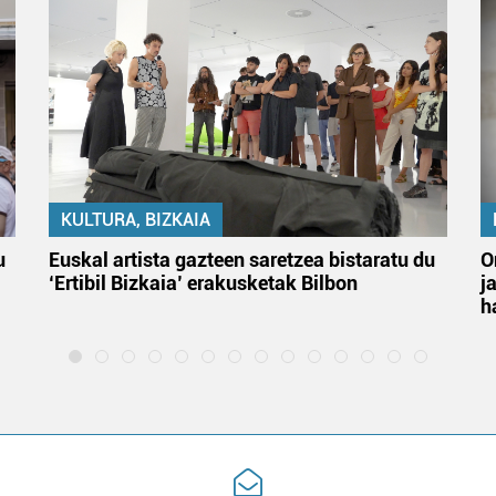
KULTURA, BIZKAIA
u
Euskal artista gazteen saretzea bistaratu du
O
‘Ertibil Bizkaia’ erakusketak Bilbon
j
h