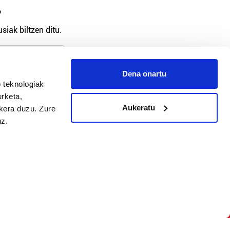
?
siak biltzen ditu.
Dena onartu
 teknologiak
arpidetu
urketa,
Aukeratu
ukera duzu. Zure
uz.
Argitalpen politika
Aniztasun politika
Pribatutasun politika
Cookieak
arako zure ekarpena
 cookieak
iltzeko eta