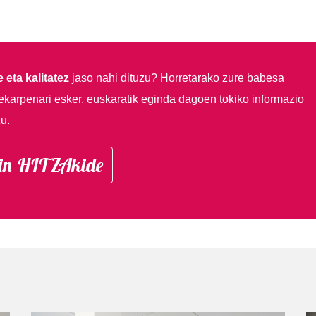
 eta kalitatez
jaso nahi dituzu?
Horretarako zure babesa
ekarpenari esker, euskaratik eginda dagoen tokiko informazio
u.
in HITZAkide