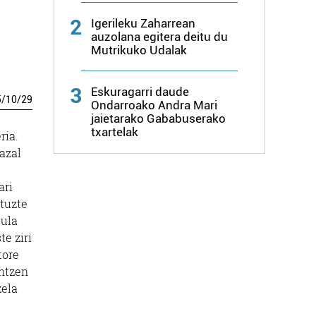
2
Igerileku Zaharrean
auzolana egitera deitu du
Mutrikuko Udalak
3
Eskuragarri daude
5
/
10
/
29
Ondarroako Andra Mari
jaietarako Gababuserako
txartelak
ria.
azal
ari
ituzte
gula
te ziri
tore
entzen
zela