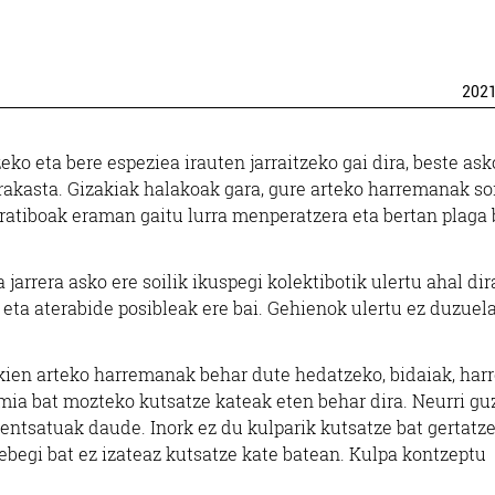
202
eko eta bere espeziea irauten jarraitzeko gai dira, beste ask
arrakasta. Gizakiak halakoak gara, gure arteko harremanak s
atiboak eraman gaitu lurra menperatzera eta bertan plaga 
arrera asko ere soilik ikuspegi kolektibotik ulertu ahal dir
eta aterabide posibleak ere bai. Gehienok ulertu ez duzuel
kien arteko harremanak behar dute hedatzeko, bidaiak, ha
mia bat mozteko kutsatze kateak eten behar dira. Neurri gu
pentsatuak daude. Inork ez du kulparik kutsatze bat gertatz
begi bat ez izateaz kutsatze kate batean. Kulpa kontzeptu