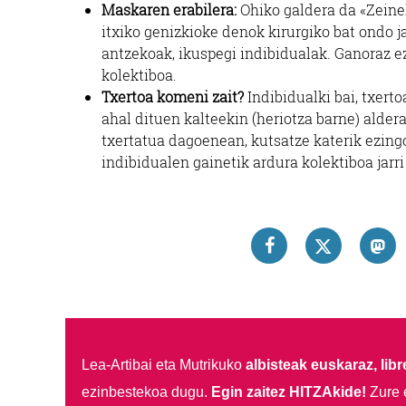
Maskaren erabilera:
Ohiko galdera da «Zeine
itxiko genizkioke denok kirurgiko bat ondo j
antzekoak, ikuspegi indibidualak. Ganoraz ez
kolektiboa.
Txertoa komeni zait?
Indibidualki bai, txert
ahal dituen kalteekin (heriotza barne) alder
txertatua dagoenean, kutsatze katerik ezin
indibidualen gainetik ardura kolektiboa jar
Lea-Artibai eta Mutrikuko
albisteak euskaraz, libre
ezinbestekoa dugu.
Egin zaitez HITZAkide!
Zure 