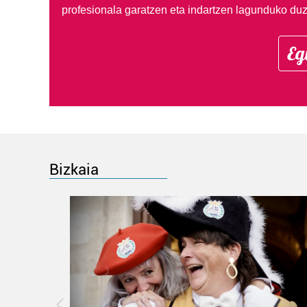
profesionala garatzen eta indartzen lagunduko duz
Eg
Bizkaia