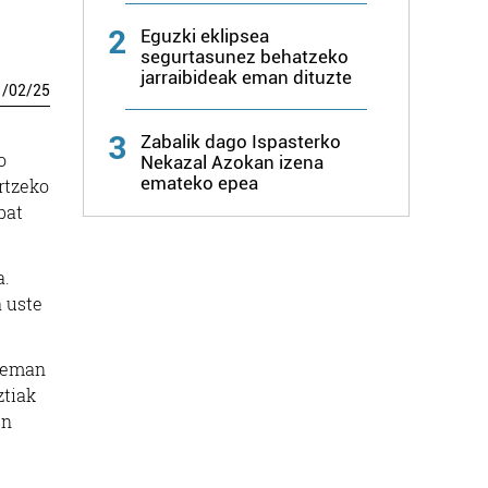
2
Eguzki eklipsea
segurtasunez behatzeko
jarraibideak eman dituzte
1
/
02
/
25
3
Zabalik dago Ispasterko
o
Nekazal Azokan izena
emateko epea
ortzeko
bat
a.
a uste
rreman
ztiak
en