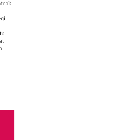
ateak
egi
tu
at
a