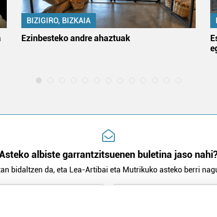
BIZIGIRO, BIZKAIA
a
Ezinbesteko andre ahaztuak
E
e
Asteko albiste garrantzitsuenen buletina jaso nahi
an bidaltzen da, eta Lea-Artibai eta Mutrikuko asteko berri nagu
n Politika
irakurri eta onartzen dut.