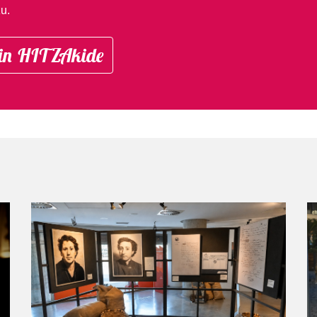
u.
in HITZAkide