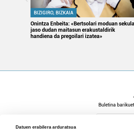
BIZIGIRO, BIZKAIA
na
Onintza Enbeita: «Bertsolari moduan sekul
jaso dudan maitasun erakustaldirik
handiena da pregoilari izatea»
Buletina barikuet
Datuen erabilera arduratsua
Pribatutasu