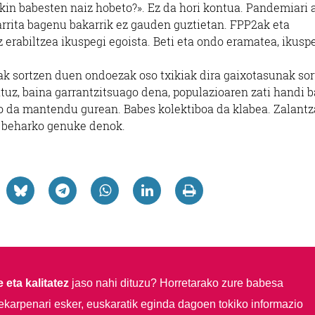
kin babesten naiz hobeto?». Ez da hori kontua. Pandemiari 
arrita bagenu bakarrik ez gauden guztietan. FPP2ak eta
 erabiltzea ikuspegi egoista. Beti eta ondo eramatea, ikusp
oak sortzen duen ondoezak oso txikiak dira gaixotasunak sor
atuz, baina garrantzitsuago dena, populazioaren zati handi b
go da mantendu gurean. Babes kolektiboa da klabea. Zalantz
ri beharko genuke denok.
 eta kalitatez
jaso nahi dituzu?
Horretarako zure babesa
ekarpenari esker, euskaratik eginda dagoen tokiko informazio