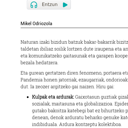
Mikel Odriozola
Naturan izaki bizidun batzuk bakar-bakarrik bizitz
taldetan ibiliaz soilik lortzen dute iraupena eta 
eta komunikatzeko gaitasunak eta garapen kooper
bezala hedatzera.
Eta gurean gertatzen diren fenomeno, portaera eta j
Pandemia honen jatorriak, ezaugarriak, ondorioak 
dut. Ia zeozer argitzeko gai naizen. Hiru gai:
Kulpak eta ardurak:
Gaixotasun guztiak giza
sozialak, maitasuna eta globalizazioa. Epide
gutako bakoitza katebegi bat ez bihurtzeko 
denean, denok arduratu beharko genuke kate
indibiduala. Ardura kontzeptu kolektiboa.