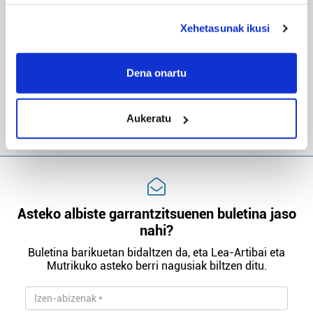
deuseztatzen ahal duzu edozein momentutan, Cookie
deklaraziotik edo Privacy triggerean klikatuz.
BIZIGIRO, BIZKAIA
Xehetasunak ikusi
Onintza Enbeita: «Bertsolari moduan sekula
Ez
If you allow, we would also like to:
jaso dudan maitasun erakustaldirik
Collect information about your geographical
Dena onartu
handiena da pregoilari izatea»
location which can be accurate to within several
meters
Aukeratu
Identify your device by actively scanning it for
specific characteristics (fingerprinting)
Find out more about how your personal data is processed
and set your preferences in the
details section
.
Guk eta gure bazkideek zure datu pertsonalak
Asteko albiste garrantzitsuenen buletina jaso
prozesatzen ditugu, zure IP zenbakia, besteak beste,
nahi?
teknologia erabiliz, cookieak adibidez, iragarki eta eduki
Buletina barikuetan bidaltzen da, eta Lea-Artibai eta
pertsonalizatuak eskaintzeko, iragarkiak eta edukia
Mutrikuko asteko berri nagusiak biltzen ditu.
neurtzeko, jendeari buruzko informazioa biltzeko eta
produktuak garatzeko. Zure datuak nork eta zertarako
erabiltzen dituen hauta dezakezu.