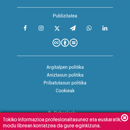
baliatzen gara. Ohar hau onartuz gero, teknologia hori
erabiltzeko baimen esplizitua ematen diguzu.
Gehiago
irakurri
Publizitatea
Argitalpen politika
Aniztasun politika
Pribatutasun politika
Cookieak
Babesleak:
Tokiko informazioa profesionaltasunez eta euskaratik,
modu librean kontatzea da gure eginkizuna.