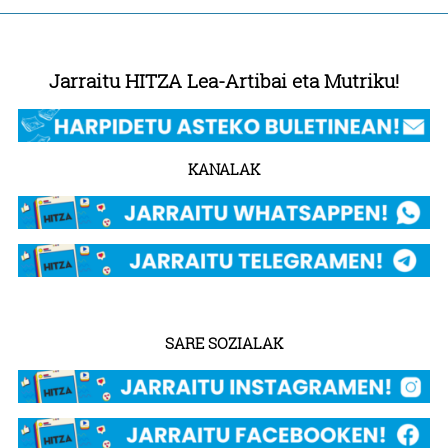
Jarraitu HITZA Lea-Artibai eta Mutriku!
KANALAK
SARE SOZIALAK