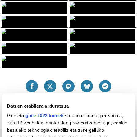
Datuen erabilera arduratsua
Guk eta
gure 1022 kideek
sure informacio pertsonala,
zure IP zenbakia, esaterako, prozesatzen ditugu, cookie
bezalako teknologiak erabiliz eta zure gailuko