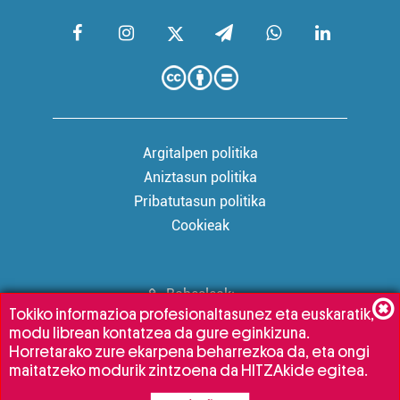
irakurri
Argitalpen politika
Aniztasun politika
Pribatutasun politika
Cookieak
Babesleak:
Tokiko informazioa profesionaltasunez eta euskaratik,
modu librean kontatzea da gure eginkizuna.
Horretarako zure ekarpena beharrezkoa da, eta ongi
maitatzeko modurik zintzoena da HITZAkide egitea.