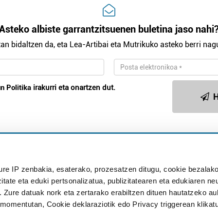
Asteko albiste garrantzitsuenen buletina jaso nahi
an bidaltzen da, eta Lea-Artibai eta Mutrikuko asteko berri nagu
n Politika
irakurri eta onartzen dut.
H
Publizitatea
ure IP zenbakia, esaterako, prozesatzen ditugu, cookie bezalako
in
itate eta eduki pertsonalizatua, publizitatearen eta edukiaren ne
. Zure datuak nork eta zertarako erabiltzen dituen hautatzeko a
omentutan, Cookie deklaraziotik edo Privacy triggerean klikat