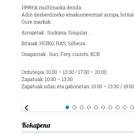
1998tik multimarka denda.
Adin desberdineko emakumeentzat arropa, bitxiak
Gure markak:
Arropetak : Surkana, Singular …
Bitxiak :HOIKO, RAS, Silbeira…
Osagarriak : Suri, Frey, cuirots, KCB
Ordutegia: 10:00 – 13:30 / 17:00 – 20:00.
Zapatuak: 10:00 – 13:30.
Zapatuak udan eta gabonetan: 10:00 – 13:30 / 18:00
Kokapena