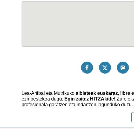
Lea-Artibai eta Mutrikuko
albisteak euskaraz, libre e
ezinbestekoa dugu.
Egin zaitez HITZAkide!
Zure eka
profesionala garatzen eta indartzen lagunduko duzu.