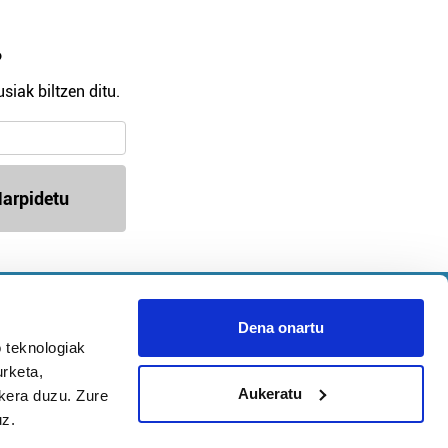
?
siak biltzen ditu.
arpidetu
Argitalpen politika
Aniztasun politika
Dena onartu
Pribatutasun politika
 teknologiak
Cookieak
urketa,
Aukeratu
ukera duzu. Zure
uz.