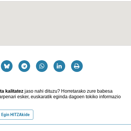
ta kalitatez
jaso nahi dituzu?
Horretarako zure babesa
rpenari esker, euskaratik eginda dagoen tokiko informazio
Egin HITZAkide