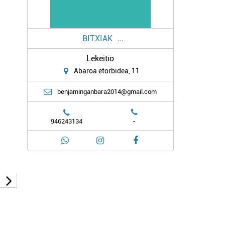
BITXIAK
...
Lekeitio
Abaroa etorbidea, 11
benjaminganbara2014@gmail.com
-
946243134