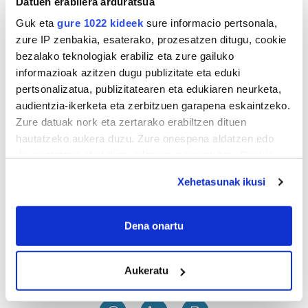
Datuen erabilera arduratsua
Guk eta
gure 1022 kideek
sure informacio pertsonala,
zure IP zenbakia, esaterako, prozesatzen ditugu, cookie
Facebook
bezalako teknologiak erabiliz eta zure gailuko
informazioak azitzen dugu publizitate eta eduki
pertsonalizatua, publizitatearen eta edukiaren neurketa,
Kokapena
audientzia-ikerketa eta zerbitzuen garapena eskaintzeko.
Zure datuak nork eta zertarako erabiltzen dituen
hautatzeko aukera duzu. Zure onespena aldatzen edo
deuseztatzen ahal duzu edozein momentutan, Cookie
deklaraziotik edo Privacy triggerean klikatuz.
Xehetasunak ikusi
If you allow, we would also like to:
Collect information about your geographical
Dena onartu
location which can be accurate to within several
meters
Aukeratu
Identify your device by actively scanning it for
specific characteristics (fingerprinting)