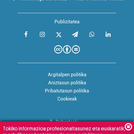
baliatzen gara. Ohar hau onartuz gero, teknologia hori
erabiltzeko baimen esplizitua ematen diguzu.
Gehiago
irakurri
Publizitatea
Argitalpen politika
Aniztasun politika
Pribatutasun politika
Cookieak
Babesleak:
Tokiko informazioa profesionaltasunez eta euskaratik,