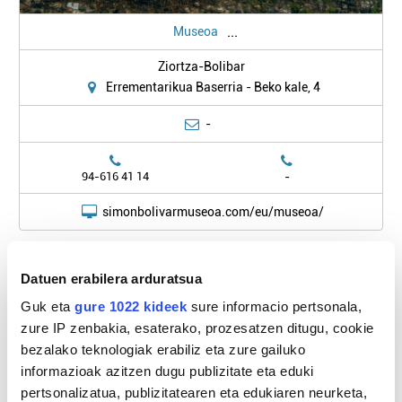
...
Museoa
Ziortza-Bolibar
Errementarikua Baserria - Beko kale, 4
-
-
94-616 41 14
simonbolivarmuseoa.com/eu/museoa/
Kokapena
Datuen erabilera arduratsua
Guk eta
gure 1022 kideek
sure informacio pertsonala,
zure IP zenbakia, esaterako, prozesatzen ditugu, cookie
bezalako teknologiak erabiliz eta zure gailuko
informazioak azitzen dugu publizitate eta eduki
pertsonalizatua, publizitatearen eta edukiaren neurketa,