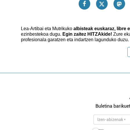
Lea-Artibai eta Mutrikuko
albisteak euskaraz, libre e
ezinbestekoa dugu.
Egin zaitez HITZAkide!
Zure eka
profesionala garatzen eta indartzen lagunduko duzu.
Buletina barikuet