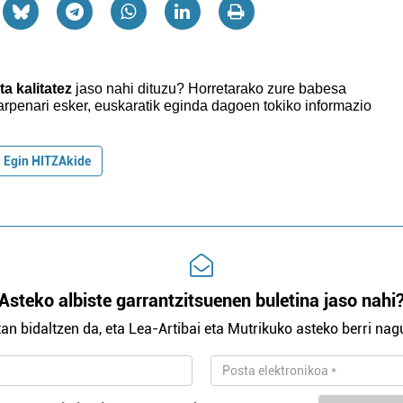
ta kalitatez
jaso nahi dituzu?
Horretarako zure babesa
rpenari esker, euskaratik eginda dagoen tokiko informazio
Egin HITZAkide
Asteko albiste garrantzitsuenen buletina jaso nahi
an bidaltzen da, eta Lea-Artibai eta Mutrikuko asteko berri nagu