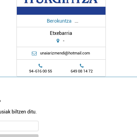
Berokuntza
...
Etxebarria
-
unaiarizmendi@hotmail.com
94-616 00 55
649 08 14 72
?
siak biltzen ditu.