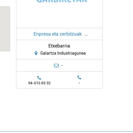
Enpresa eta zerbitzuak
...
Etxebarria
Galartza Industriagunea
-
-
94-616 83 32