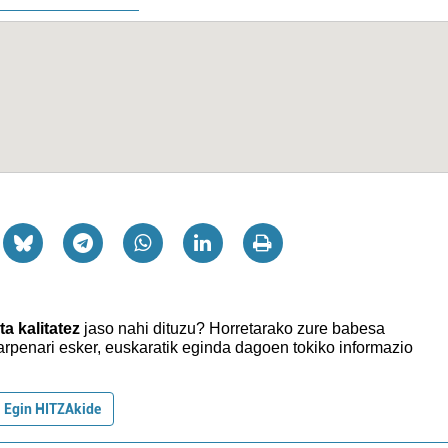
ta kalitatez
jaso nahi dituzu?
Horretarako zure babesa
rpenari esker, euskaratik eginda dagoen tokiko informazio
Egin HITZAkide