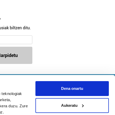
?
siak biltzen ditu.
arpidetu
Argitalpen politika
Aniztasun politika
Dena onartu
Pribatutasun politika
 teknologiak
Cookieak
urketa,
Aukeratu
ukera duzu. Zure
uz.