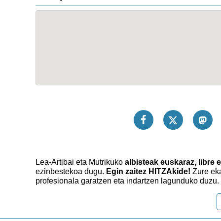
Lea-Artibai eta Mutrikuko
albisteak euskaraz, libre e
ezinbestekoa dugu.
Egin zaitez HITZAkide!
Zure eka
profesionala garatzen eta indartzen lagunduko duzu.