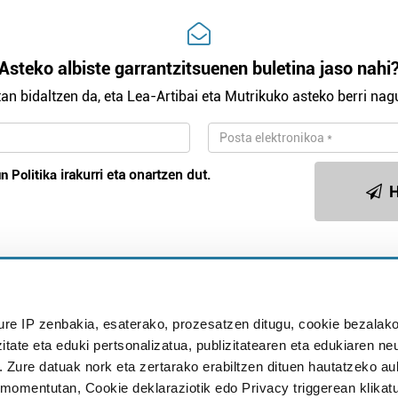
Asteko albiste garrantzitsuenen buletina jaso nahi
an bidaltzen da, eta Lea-Artibai eta Mutrikuko asteko berri nagu
n Politika
irakurri eta onartzen dut.
H
Publizitatea
ure IP zenbakia, esaterako, prozesatzen ditugu, cookie bezalako
in
itate eta eduki pertsonalizatua, publizitatearen eta edukiaren ne
. Zure datuak nork eta zertarako erabiltzen dituen hautatzeko a
omentutan, Cookie deklaraziotik edo Privacy triggerean klikat