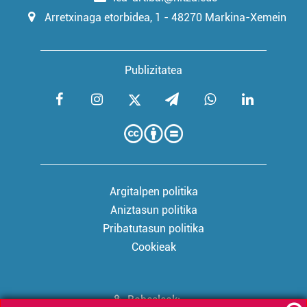
Arretxinaga etorbidea, 1 - 48270 Markina-Xemein
Publizitatea
Argitalpen politika
Aniztasun politika
Pribatutasun politika
Cookieak
Babesleak: