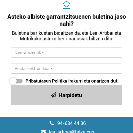
Asteko albiste garrantzitsuenen buletina jaso
nahi?
Buletina barikuetan bidaltzen da, eta Lea-Artibai eta
Mutrikuko asteko berri nagusiak biltzen ditu.
Pribatutasun Politika
irakurri eta onartzen dut.
Harpidetu
94-684 44 36
lea-artibai@hitza.eus