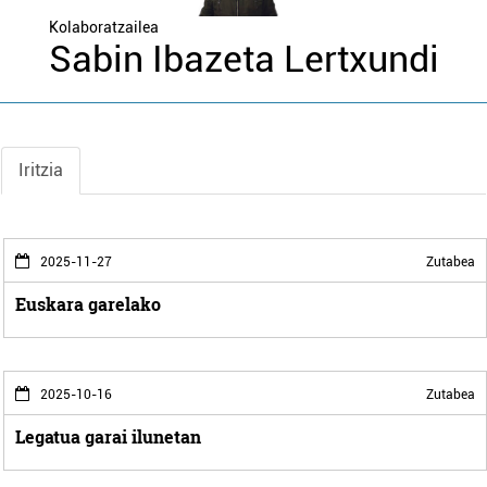
Kolaboratzailea
Sabin Ibazeta Lertxundi
Iritzia
2025-11-27
Zutabea
Euskara garelako
2025-10-16
Zutabea
Legatua garai ilunetan