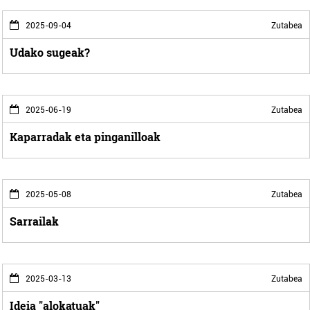
2025-09-04
Zutabea
Udako sugeak?
2025-06-19
Zutabea
Kaparradak eta pinganilloak
2025-05-08
Zutabea
Sarrailak
2025-03-13
Zutabea
Ideia "alokatuak"