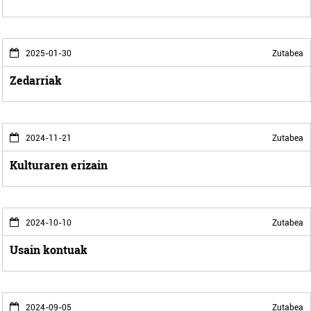
2025-01-30
Zutabea
Zedarriak
2024-11-21
Zutabea
Kulturaren erizain
2024-10-10
Zutabea
Usain kontuak
2024-09-05
Zutabea