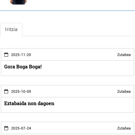
Iritzia
2025-11-20
Zutabea
Gora Boga Boga!
2025-10-09
Zutabea
Eztabaida non dagoen
2025-07-24
Zutabea