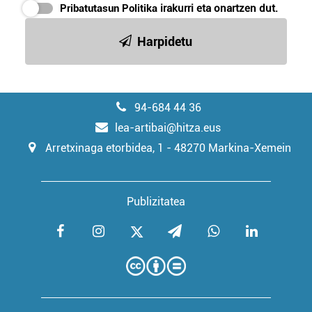
Pribatutasun Politika
irakurri eta onartzen dut.
Harpidetu
94-684 44 36
lea-artibai@hitza.eus
Arretxinaga etorbidea, 1 - 48270 Markina-Xemein
Publizitatea