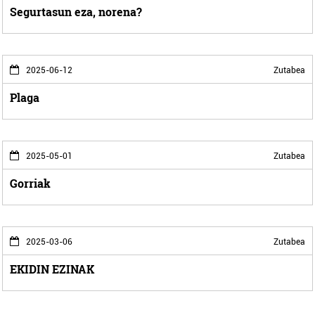
Segurtasun eza, norena?
2025-06-12
Zutabea
Plaga
2025-05-01
Zutabea
Gorriak
2025-03-06
Zutabea
EKIDIN EZINAK