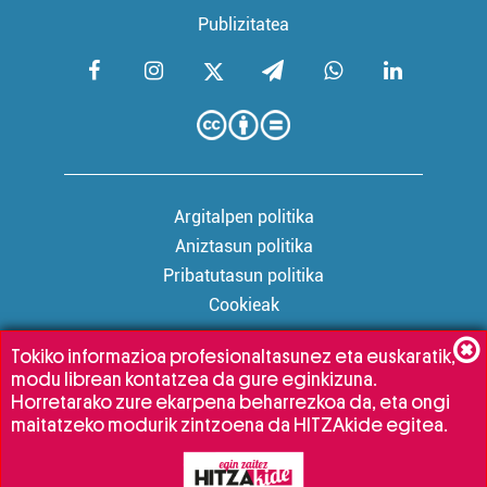
Publizitatea
Argitalpen politika
Aniztasun politika
Pribatutasun politika
Cookieak
Tokiko informazioa profesionaltasunez eta euskaratik,
modu librean kontatzea da gure eginkizuna.
Babesleak:
Horretarako zure ekarpena beharrezkoa da, eta ongi
maitatzeko modurik zintzoena da HITZAkide egitea.