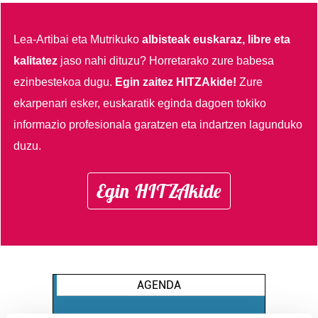
Lea-Artibai eta Mutrikuko
albisteak euskaraz, libre eta
kalitatez
jaso nahi dituzu?
Horretarako zure babesa
ezinbestekoa dugu.
Egin zaitez HITZAkide!
Zure
ekarpenari esker, euskaratik eginda dagoen tokiko
informazio profesionala garatzen eta indartzen lagunduko
duzu.
Egin HITZAkide
AGENDA