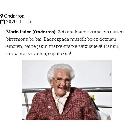
Ondarroa
2020-11-17
Maria Luisa (Ondarroa).
Zoixonak ama, aume eta aurten
birramona be bai! Badaezpada musoik be ez dotzuau
emoten, baine jakin matxe-matxe zatxuauela! Trankil,
arina ero berandua, ospatukou!