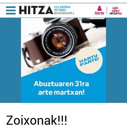
Sartu
Zoixonak!!!