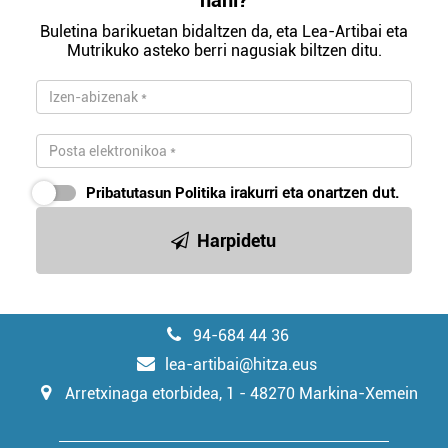
nahi?
buruzko informazio gehiago eta ezarri zure lehentasunak
Buletina barikuetan bidaltzen da, eta Lea-Artibai eta
datuen atalean. Edozein unetan alda edo ken dezakezu
Mutrikuko asteko berri nagusiak biltzen ditu.
zure baimena Cookieen adierazpenean.
Webgune honek cookie propioak eta hirugarrenen cookie-
fitxategiak erabiltzen ditu. Zure esperientzia eta
zerbitzuak hobetzeko asmoz, cookie teknologiaz
baliatzen gara. Ohar hau onartuz gero, teknologia hori
Pribatutasun Politika
irakurri eta onartzen dut.
erabiltzeko baimen esplizitua ematen diguzu.
Gehiago
irakurri
Harpidetu
94-684 44 36
lea-artibai@hitza.eus
Arretxinaga etorbidea, 1 - 48270 Markina-Xemein