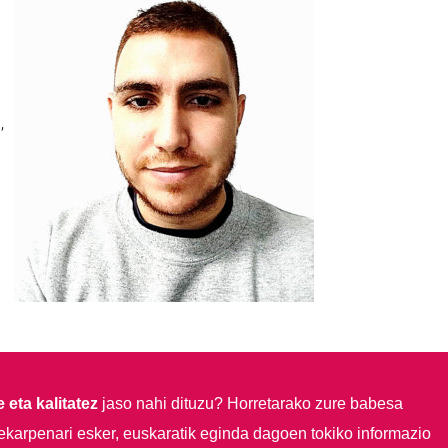
,
 eta kalitatez
jaso nahi dituzu?
Horretarako zure babesa
ekarpenari esker, euskaratik eginda dagoen tokiko informazio