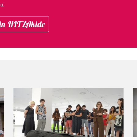
u.
in HITZAkide