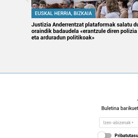
EUSKAL HERRIA, BIZKAIA
an
Justizia Anderrentzat plataformak salatu d
oraindik badaudela «erantzule diren polizia
eta arduradun politikoak»
Buletina barikuet
Pribatutasu