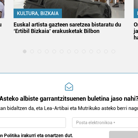
KULTURA, BIZKAIA
u
Euskal artista gazteen saretzea bistaratu du
O
‘Ertibil Bizkaia’ erakusketak Bilbon
j
h
Asteko albiste garrantzitsuenen buletina jaso nahi
an bidaltzen da, eta Lea-Artibai eta Mutrikuko asteko berri nagu
n Politika
irakurri eta onartzen dut.