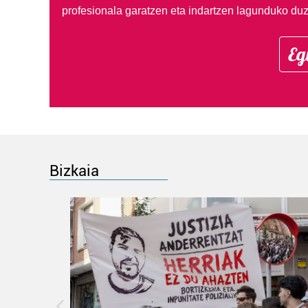
profesionala garatzen eta indartzen lagunduko duz
Eg
Bizkaia