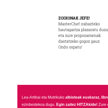
ZOIXONAK JEFE!
MasterChef irabazteko
hautagaitza plazaratu duzu
eta zure proposamenak
dastatzeko gogoz gauz.
Ondo ospatu!
Lea-Artibai eta Mutrikuko
albisteak euskaraz, libre
ezinbestekoa dugu.
Egin zaitez HITZAkide!
Zure 