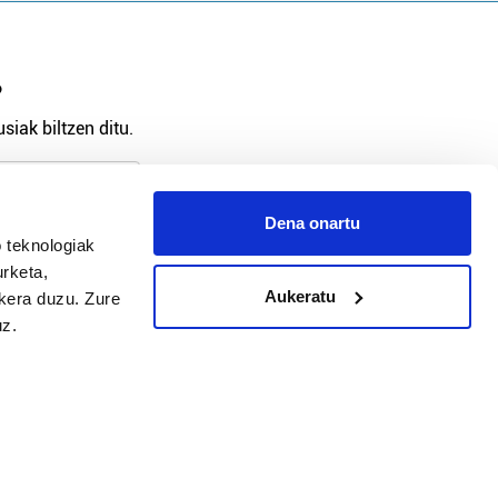
?
siak biltzen ditu.
Dena onartu
 teknologiak
arpidetu
urketa,
Aukeratu
ukera duzu. Zure
uz.
Argitalpen politika
Aniztasun politika
Pribatutasun politika
Cookieak
arako zure ekarpena