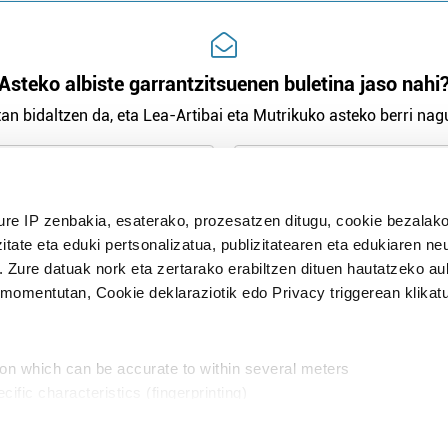
Asteko albiste garrantzitsuenen buletina jaso nahi
an bidaltzen da, eta Lea-Artibai eta Mutrikuko asteko berri nagu
n Politika
irakurri eta onartzen dut.
ure IP zenbakia, esaterako, prozesatzen ditugu, cookie bezalako
H
itate eta eduki pertsonalizatua, publizitatearen eta edukiaren ne
. Zure datuak nork eta zertarako erabiltzen dituen hautatzeko a
omentutan, Cookie deklaraziotik edo Privacy triggerean klikat
Publizitatea
ion which can be accurate to within several meters
in
cific characteristics (fingerprinting)
d and set your preferences in the
details section
.
aratik, modu librean kontatzea da gure eginkizuna. Horret