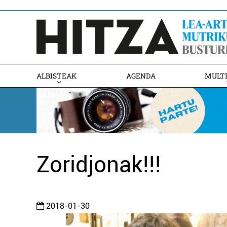
ALBISTEAK
AGENDA
MULT
Zoridjonak!!!
2018-01-30