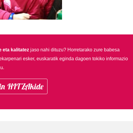
 eta kalitatez
jaso nahi dituzu?
Horretarako zure babesa
ekarpenari esker, euskaratik eginda dagoen tokiko informazio
u.
in HITZAkide