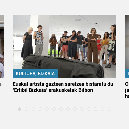
KULTURA, BIZKAIA
u
Euskal artista gazteen saretzea bistaratu du
O
‘Ertibil Bizkaia’ erakusketak Bilbon
j
h