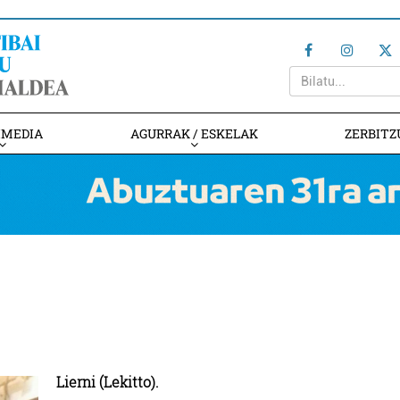
IMEDIA
AGURRAK / ESKELAK
ZERBITZ
Lierni (Lekitto).