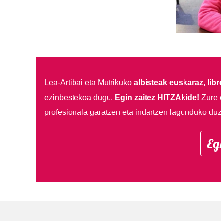
Lea-Artibai eta Mutrikuko
albisteak euskaraz, libre
ezinbestekoa dugu.
Egin zaitez HITZAkide!
Zure 
profesionala garatzen eta indartzen lagunduko duz
Eg