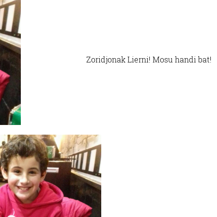
Zoridjonak Lierni! Mosu handi bat!