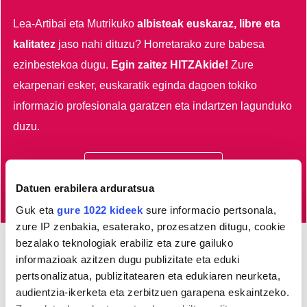
Lea-Artibai eta Mutrikuko
albisteak euskaraz, libre eta
kalitatez
jaso nahi dituzu?
Horretarako zure babesa
ezinbestekoa dugu.
Egin zaitez HITZAkide!
Zure
ekarpenari esker, euskaratik eginda dagoen tokiko
informazio profesionala garatzen eta indartzen lagunduko
duzu.
Egin HITZAkide
Datuen erabilera arduratsua
Guk eta
gure 1022 kideek
sure informacio pertsonala,
zure IP zenbakia, esaterako, prozesatzen ditugu, cookie
bezalako teknologiak erabiliz eta zure gailuko
informazioak azitzen dugu publizitate eta eduki
AGENDA
pertsonalizatua, publizitatearen eta edukiaren neurketa,
audientzia-ikerketa eta zerbitzuen garapena eskaintzeko.
Abuztua 2026