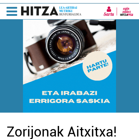
Sartu
Zorijonak Aitxitxa!