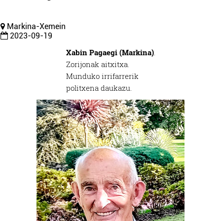
Markina-Xemein
2023-09-19
Xabin Pagaegi (Markina)
.
Zorijonak aitxitxa.
Munduko irrifarrerik
politxena daukazu.