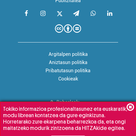
Publizitatea
Argitalpen politika
Aniztasun politika
Pribatutasun politika
Cookieak
Babesleak:
Tokiko informazioa profesionaltasunez eta euskaratik,
modu librean kontatzea da gure eginkizuna.
Horretarako zure ekarpena beharrezkoa da, eta ongi
maitatzeko modurik zintzoena da HITZAkide egitea.