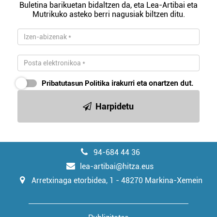
erabiltzeko baimen esplizitua ematen diguzu.
Gehiago
Buletina barikuetan bidaltzen da, eta Lea-Artibai eta
irakurri
Mutrikuko asteko berri nagusiak biltzen ditu.
Pribatutasun Politika
irakurri eta onartzen dut.
Harpidetu
94-684 44 36
lea-artibai@hitza.eus
Arretxinaga etorbidea, 1 - 48270 Markina-Xemein