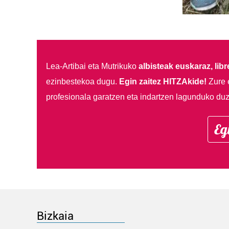
Lea-Artibai eta Mutrikuko
albisteak euskaraz, libre
ezinbestekoa dugu.
Egin zaitez HITZAkide!
Zure 
profesionala garatzen eta indartzen lagunduko duz
Eg
Bizkaia