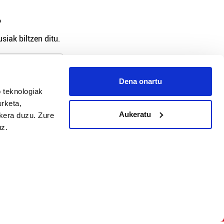
?
siak biltzen ditu.
Dena onartu
 teknologiak
arpidetu
urketa,
Aukeratu
ukera duzu. Zure
uz.
Argitalpen politika
Aniztasun politika
Pribatutasun politika
Cookieak
arako zure ekarpena
 cookieak