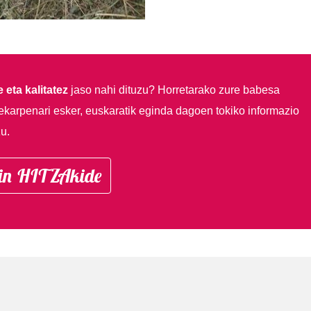
 eta kalitatez
jaso nahi dituzu?
Horretarako zure babesa
ekarpenari esker, euskaratik eginda dagoen tokiko informazio
u.
in HITZAkide