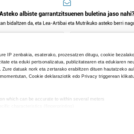
Asteko albiste garrantzitsuenen buletina jaso nahi
an bidaltzen da, eta Lea-Artibai eta Mutrikuko asteko berri nagu
n Politika
irakurri eta onartzen dut.
ure IP zenbakia, esaterako, prozesatzen ditugu, cookie bezalako
H
itate eta eduki pertsonalizatua, publizitatearen eta edukiaren ne
. Zure datuak nork eta zertarako erabiltzen dituen hautatzeko a
omentutan, Cookie deklaraziotik edo Privacy triggerean klikat
Publizitatea
ion which can be accurate to within several meters
in
cific characteristics (fingerprinting)
d and set your preferences in the
details section
.
aratik, modu librean kontatzea da gure eginkizuna. Horret
intzoena da HITZAkide egitea.
n ditugu, zure IP zenbakia, besteak beste, teknologia erabiliz,
Babesleak: