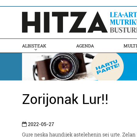
ALBISTEAK
AGENDA
MULT
Zorijonak Lur!!
2022-05-27
Gure neska haundijek astelehenin sei urte. Zelan 