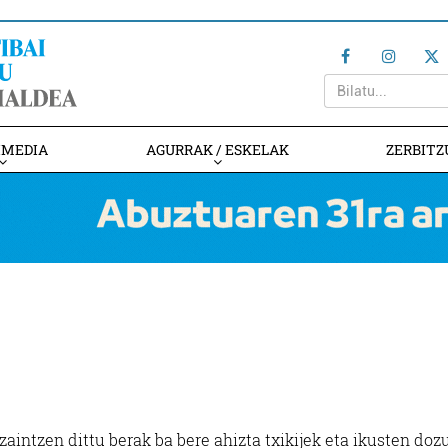
IMEDIA
AGURRAK / ESKELAK
ZERBITZ
zaintzen dittu berak ba bere ahizta txikijek eta ikusten doz