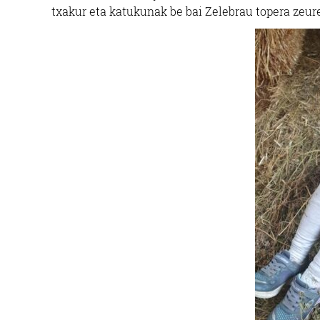
txakur eta katukunak be bai Zelebrau topera zeur