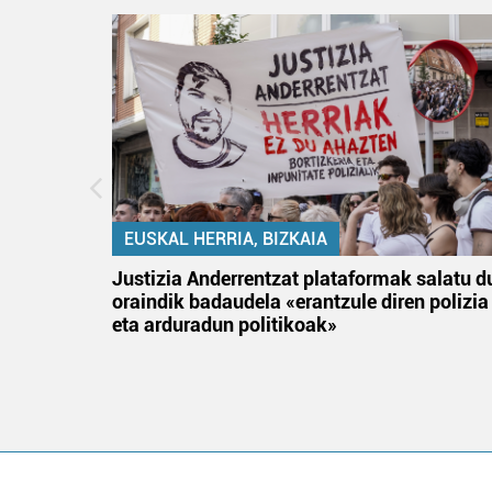
EUSKAL HERRIA, BIZKAIA
an
Justizia Anderrentzat plataformak salatu d
oraindik badaudela «erantzule diren polizia
eta arduradun politikoak»