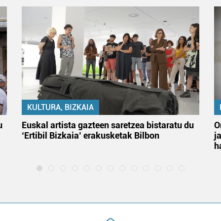
KULTURA, BIZKAIA
u
Euskal artista gazteen saretzea bistaratu du
O
‘Ertibil Bizkaia’ erakusketak Bilbon
j
h