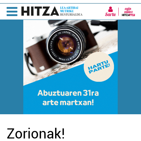
Sartu
Zorionak!