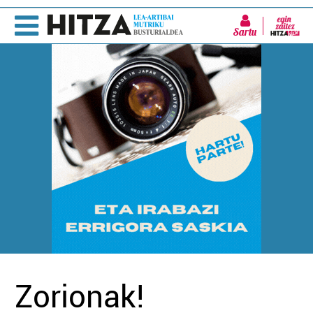
Sartu
Zorionak!