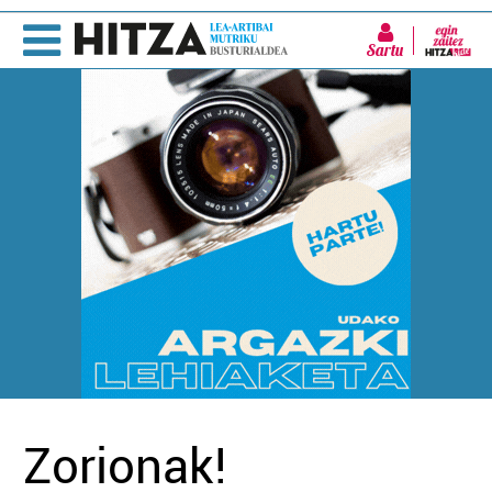
Sartu
Zorionak!