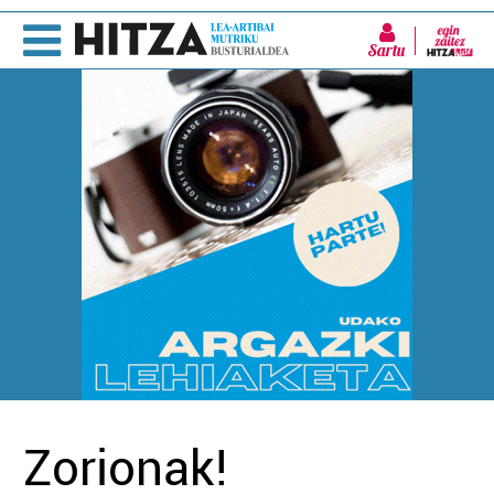
Sartu
Zorionak!