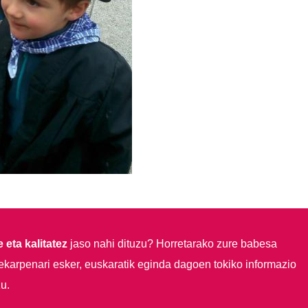
 eta kalitatez
jaso nahi dituzu?
Horretarako zure babesa
ekarpenari esker, euskaratik eginda dagoen tokiko informazio
u.