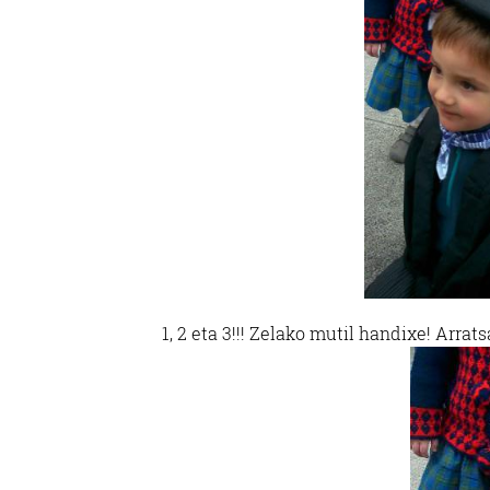
1, 2 eta 3!!! Zelako mutil handixe! Arra