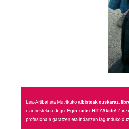
Lea-Artibai eta Mutrikuko
albisteak euskaraz, libre
ezinbestekoa dugu.
Egin zaitez HITZAkide!
Zure 
profesionala garatzen eta indartzen lagunduko duz