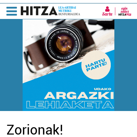
Sartu
Zorionak!