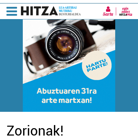
Sartu
Zorionak!