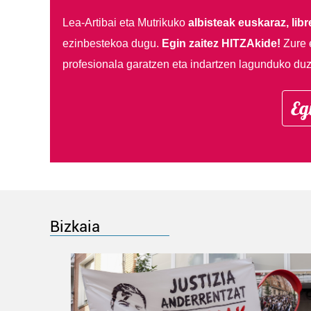
Lea-Artibai eta Mutrikuko
albisteak euskaraz, libre
ezinbestekoa dugu.
Egin zaitez HITZAkide!
Zure 
profesionala garatzen eta indartzen lagunduko duz
Eg
Bizkaia