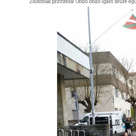
Zoixonak printzesa! Ondo ondo igaro zeure egun