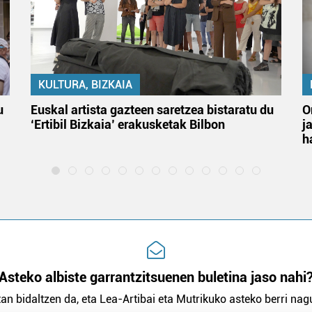
KULTURA, BIZKAIA
u
Euskal artista gazteen saretzea bistaratu du
O
‘Ertibil Bizkaia’ erakusketak Bilbon
j
h
Asteko albiste garrantzitsuenen buletina jaso nahi
an bidaltzen da, eta Lea-Artibai eta Mutrikuko asteko berri nagu