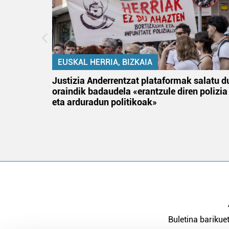
EUSKAL HERRIA, BIZKAIA
an
Justizia Anderrentzat plataformak salatu d
oraindik badaudela «erantzule diren polizia
eta arduradun politikoak»
Buletina barikuet