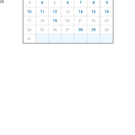
ne.
3
4
5
6
7
8
9
10
11
12
13
14
15
16
17
18
19
20
21
22
23
24
25
26
27
28
29
30
31
1
2
3
4
5
6