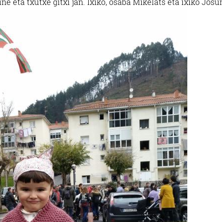
e eta txutxe gitxi jan. Ixiko, osaba Mikelats eta ixiko Josu