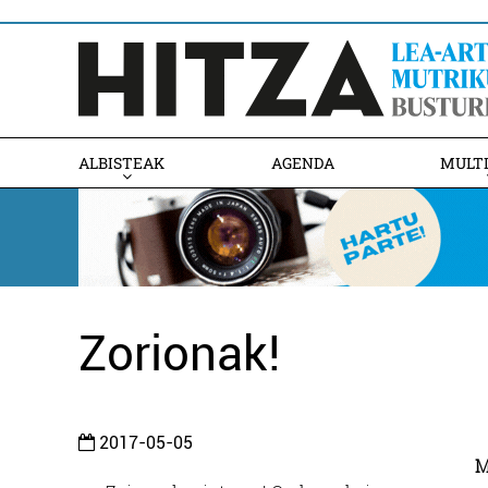
ALBISTEAK
AGENDA
MULT
Zorionak!
2017-05-05
M