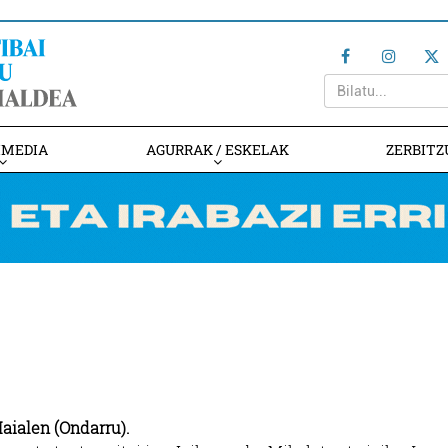
IMEDIA
AGURRAK / ESKELAK
ZERBITZ
aialen (Ondarru).