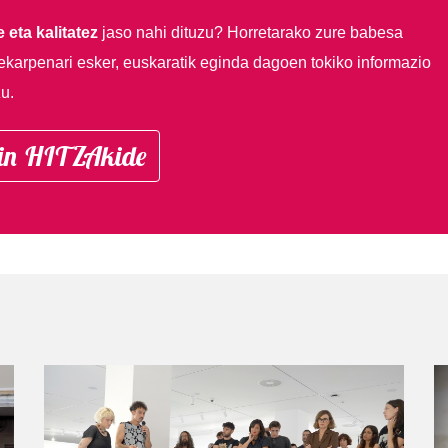
 eta kalitatez
jaso nahi dituzu?
Horretarako zure babesa
ekarpenari esker, euskaratik eginda dagoen tokiko informazio
u.
in HITZAkide