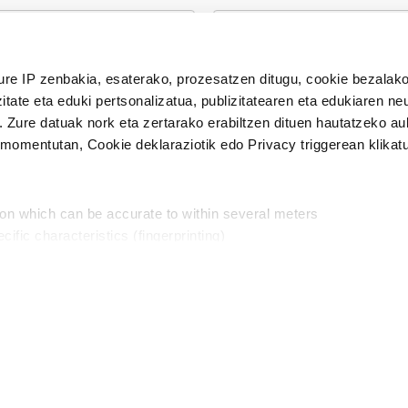
n Politika
irakurri eta onartzen dut.
H
ure IP zenbakia, esaterako, prozesatzen ditugu, cookie bezalako
itate eta eduki pertsonalizatua, publizitatearen eta edukiaren ne
. Zure datuak nork eta zertarako erabiltzen dituen hautatzeko a
omentutan, Cookie deklaraziotik edo Privacy triggerean klikat
Publizitatea
ion which can be accurate to within several meters
in
cific characteristics (fingerprinting)
d and set your preferences in the
details section
.
aratik, modu librean kontatzea da gure eginkizuna. Horret
intzoena da HITZAkide egitea.
n ditugu, zure IP zenbakia, besteak beste, teknologia erabiliz,
Babesleak:
, iragarkiak eta edukia neurtzeko, jendeari buruzko informazioa b
abiltzen dituen hauta dezakezu.
interes komertzial legitimoetan babesten dira. Ikusi gure bazki