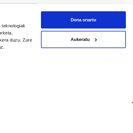
Dena onartu
arpidetu
 teknologiak
urketa,
Aukeratu
ukera duzu. Zure
uz.
Argitalpen politika
Aniztasun politika
Pribatutasun politika
Cookieak
arako zure ekarpena
 cookieak
iltzeko eta
deen zerrenda,