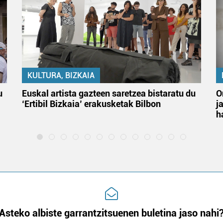
KULTURA, BIZKAIA
u
Euskal artista gazteen saretzea bistaratu du
O
‘Ertibil Bizkaia’ erakusketak Bilbon
j
h
Asteko albiste garrantzitsuenen buletina jaso nahi