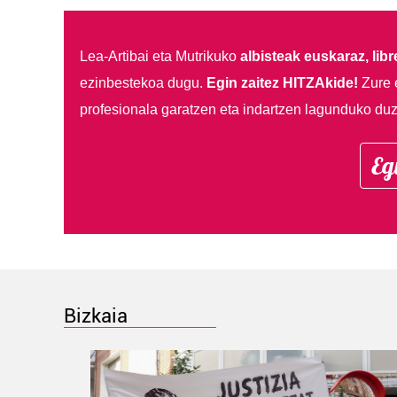
Lea-Artibai eta Mutrikuko
albisteak euskaraz, libre
ezinbestekoa dugu.
Egin zaitez HITZAkide!
Zure 
profesionala garatzen eta indartzen lagunduko duz
Eg
Bizkaia