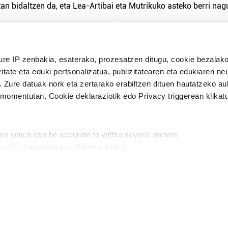
an bidaltzen da, eta Lea-Artibai eta Mutrikuko asteko berri nagu
n Politika
irakurri eta onartzen dut.
ure IP zenbakia, esaterako, prozesatzen ditugu, cookie bezalako
H
itate eta eduki pertsonalizatua, publizitatearen eta edukiaren ne
. Zure datuak nork eta zertarako erabiltzen dituen hautatzeko a
omentutan, Cookie deklaraziotik edo Privacy triggerean klikat
Publizitatea
ion which can be accurate to within several meters
in
cific characteristics (fingerprinting)
d and set your preferences in the
details section
.
aratik, modu librean kontatzea da gure eginkizuna. Horret
intzoena da HITZAkide egitea.
n ditugu, zure IP zenbakia, besteak beste, teknologia erabiliz,
Babesleak:
, iragarkiak eta edukia neurtzeko, jendeari buruzko informazioa b
abiltzen dituen hauta dezakezu.