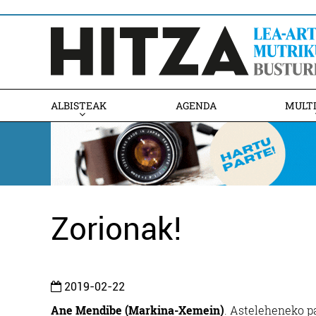
ALBISTEAK
AGENDA
MULT
Zorionak!
2019-02-22
Ane Mendibe (Markina-Xemein)
. Asteleheneko pa