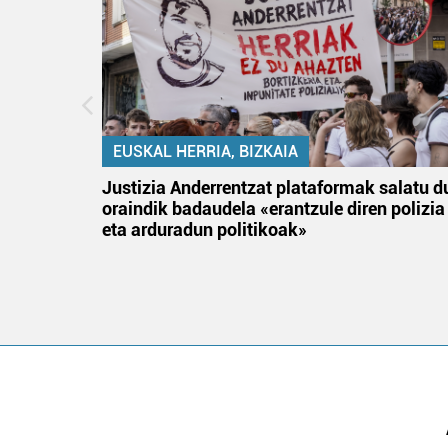
EUSKAL HERRIA, BIZKAIA
an
Justizia Anderrentzat plataformak salatu d
oraindik badaudela «erantzule diren polizia
eta arduradun politikoak»