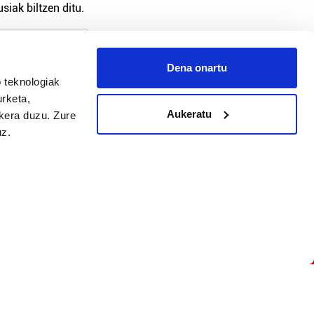
siak biltzen ditu.
Dena onartu
 teknologiak
arpidetu
urketa,
Aukeratu
ukera duzu. Zure
uz.
Argitalpen politika
Aniztasun politika
Pribatutasun politika
Cookieak
arako zure ekarpena
 cookieak
iltzeko eta