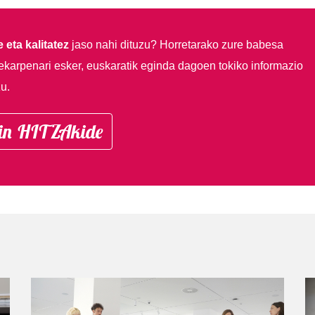
 eta kalitatez
jaso nahi dituzu?
Horretarako zure babesa
ekarpenari esker, euskaratik eginda dagoen tokiko informazio
u.
in HITZAkide