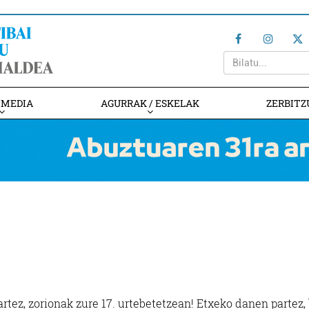
IMEDIA
AGURRAK / ESKELAK
ZERBITZ
rtez, zorionak zure 17. urtebetetzean! Etxeko danen partez,