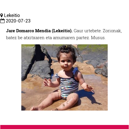
Lekeitio
2020-07-23
Jare Domarco Mendia (Lekeitio).
Gaur urtebete. Zorionak,
batez be atxitxaren eta amumaren partez. Musus.