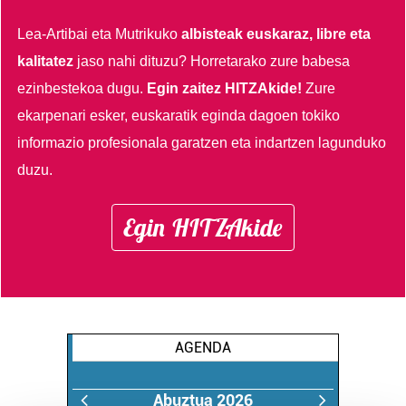
Lea-Artibai eta Mutrikuko
albisteak euskaraz, libre eta
kalitatez
jaso nahi dituzu?
Horretarako zure babesa
ezinbestekoa dugu.
Egin zaitez HITZAkide!
Zure
ekarpenari esker, euskaratik eginda dagoen tokiko
informazio profesionala garatzen eta indartzen lagunduko
duzu.
Egin HITZAkide
AGENDA
Abuztua 2026