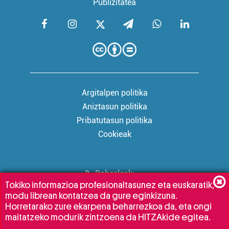
Publizitatea
Argitalpen politika
Aniztasun politika
Pribatutasun politika
Cookieak
Babesleak:
Tokiko informazioa profesionaltasunez eta euskaratik,
modu librean kontatzea da gure eginkizuna.
Horretarako zure ekarpena beharrezkoa da, eta ongi
maitatzeko modurik zintzoena da HITZAkide egitea.