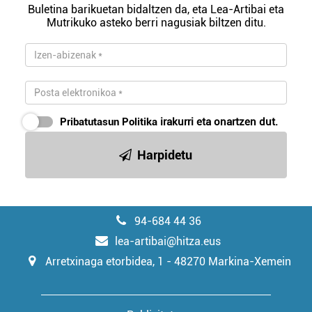
Lortu zure datu pertsonalak prozesatzeko moduari
Buletina barikuetan bidaltzen da, eta Lea-Artibai eta
Mutrikuko asteko berri nagusiak biltzen ditu.
buruzko informazio gehiago eta ezarri zure lehentasunak
datuen atalean. Edozein unetan alda edo ken dezakezu
zure baimena Cookieen adierazpenean.
Webgune honek cookie propioak eta hirugarrenen cookie-
fitxategiak erabiltzen ditu. Zure esperientzia eta
Pribatutasun Politika
irakurri eta onartzen dut.
zerbitzuak hobetzeko asmoz, cookie teknologiaz
baliatzen gara. Ohar hau onartuz gero, teknologia hori
Harpidetu
erabiltzeko baimen esplizitua ematen diguzu.
Gehiago
irakurri
94-684 44 36
lea-artibai@hitza.eus
Arretxinaga etorbidea, 1 - 48270 Markina-Xemein