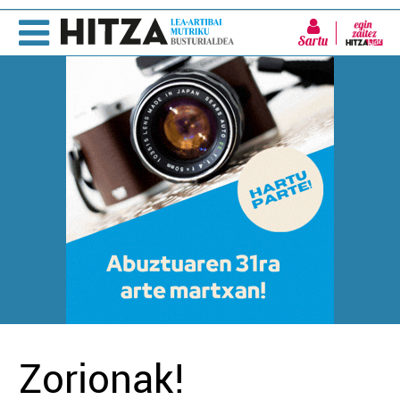
Sartu
Zorionak!