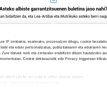
Asteko albiste garrantzitsuenen buletina jaso nahi
an bidaltzen da, eta Lea-Artibai eta Mutrikuko asteko berri nagu
n Politika
irakurri eta onartzen dut.
ure IP zenbakia, esaterako, prozesatzen ditugu, cookie bezalako
H
itate eta eduki pertsonalizatua, publizitatearen eta edukiaren ne
. Zure datuak nork eta zertarako erabiltzen dituen hautatzeko a
omentutan, Cookie deklaraziotik edo Privacy triggerean klikat
Publizitatea
ion which can be accurate to within several meters
in
cific characteristics (fingerprinting)
d and set your preferences in the
details section
.
aratik, modu librean kontatzea da gure eginkizuna. Horret
intzoena da HITZAkide egitea.
n ditugu, zure IP zenbakia, besteak beste, teknologia erabiliz,
Babesleak:
, iragarkiak eta edukia neurtzeko, jendeari buruzko informazioa b