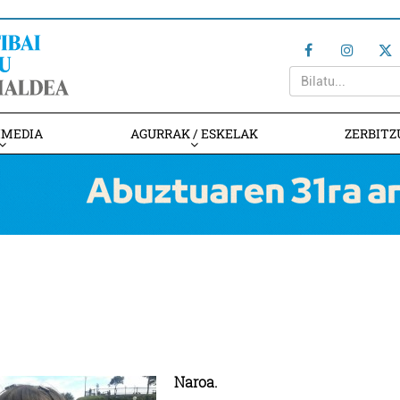
IMEDIA
AGURRAK / ESKELAK
ZERBITZ
!
Naroa.