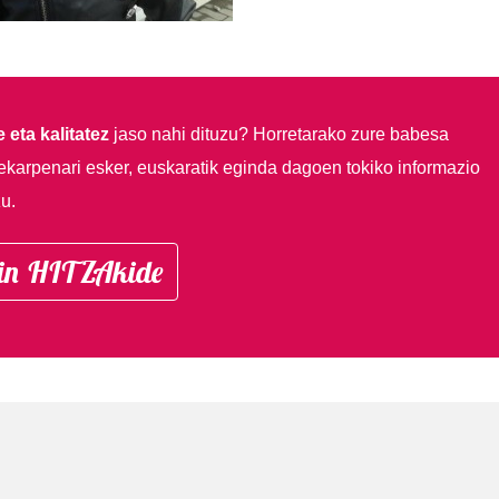
 eta kalitatez
jaso nahi dituzu?
Horretarako zure babesa
ekarpenari esker, euskaratik eginda dagoen tokiko informazio
u.
in HITZAkide