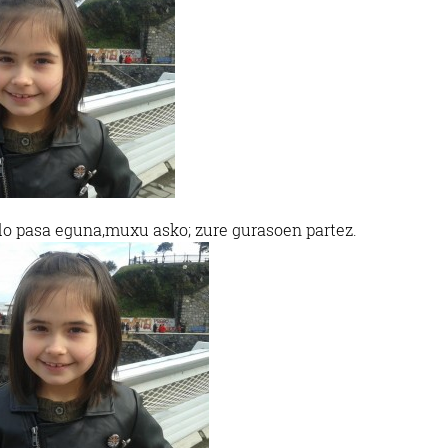
o pasa eguna,muxu asko; zure gurasoen partez.