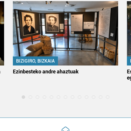
BIZIGIRO, BIZKAIA
a
Ezinbesteko andre ahaztuak
E
e