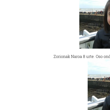
Zorionak Naroa 8 urte. Oso ond