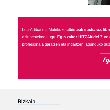
Lea-Artibai eta Mutrikuko
albisteak euskaraz, libre
ezinbestekoa dugu.
Egin zaitez HITZAkide!
Zure 
profesionala garatzen eta indartzen lagunduko duz
Eg
Bizkaia