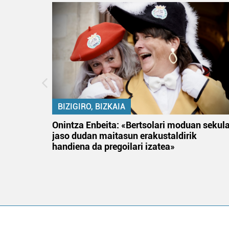
BIZIGIRO, BIZKAIA
na
Onintza Enbeita: «Bertsolari moduan sekul
jaso dudan maitasun erakustaldirik
handiena da pregoilari izatea»