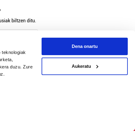
?
siak biltzen ditu.
Dena onartu
 teknologiak
arpidetu
urketa,
Aukeratu
ukera duzu. Zure
uz.
Argitalpen politika
Aniztasun politika
Pribatutasun politika
Cookieak
arako zure ekarpena
 cookieak
iltzeko eta