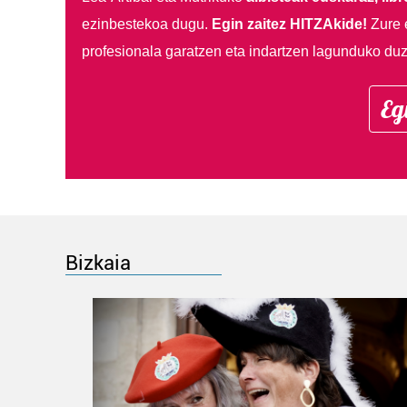
ezinbestekoa dugu.
Egin zaitez HITZAkide!
Zure 
profesionala garatzen eta indartzen lagunduko duz
Eg
Bizkaia