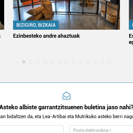
BIZIGIRO, BIZKAIA
a
Ezinbesteko andre ahaztuak
E
e
Asteko albiste garrantzitsuenen buletina jaso nahi
an bidaltzen da, eta Lea-Artibai eta Mutrikuko asteko berri nagu