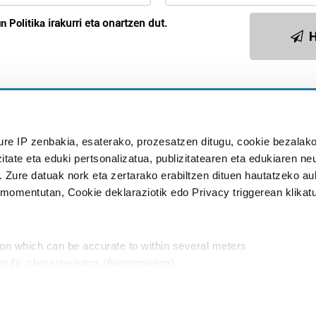
n Politika
irakurri eta onartzen dut.
H
Publizitatea
ure IP zenbakia, esaterako, prozesatzen ditugu, cookie bezalako
in
itate eta eduki pertsonalizatua, publizitatearen eta edukiaren ne
. Zure datuak nork eta zertarako erabiltzen dituen hautatzeko a
omentutan, Cookie deklaraziotik edo Privacy triggerean klikat
Babesleak:
ion which can be accurate to within several meters
cific characteristics (fingerprinting)
d and set your preferences in the
details section
.
aratik, modu librean kontatzea da gure eginkizuna. Horret
intzoena da HITZAkide egitea.