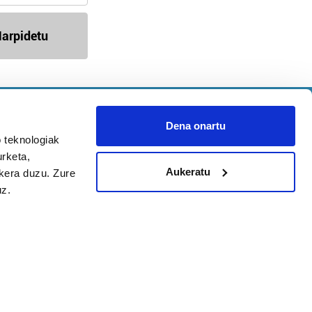
arpidetu
Argitalpen politika
Aniztasun politika
Dena onartu
Pribatutasun politika
 teknologiak
urketa,
Cookieak
Aukeratu
ukera duzu. Zure
uz.
arako zure ekarpena