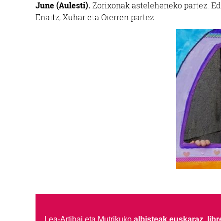
June (Aulesti).
Zorixonak asteleheneko partez. Eder
Enaitz, Xuhar eta Oierren partez.
Lea-Artibai eta Mutrikuko
albisteak euskaraz, libre