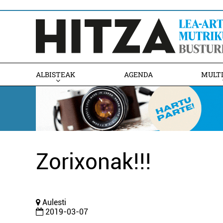
ALBISTEAK
AGENDA
MULT
Zorixonak!!!
Aulesti
2019-03-07