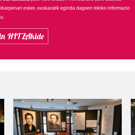
ekarpenari esker, euskaratik eginda dagoen tokiko informazio
u.
in HITZAkide