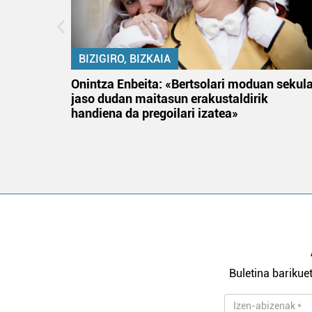
BIZIGIRO, BIZKAIA
na
Onintza Enbeita: «Bertsolari moduan sekul
jaso dudan maitasun erakustaldirik
handiena da pregoilari izatea»
Buletina barikuet