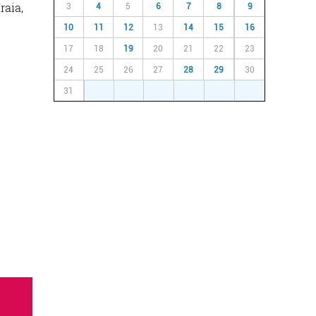
raia,
3
4
5
6
7
8
9
10
11
12
13
14
15
16
17
18
19
20
21
22
23
24
25
26
27
28
29
30
31
1
2
3
4
5
6