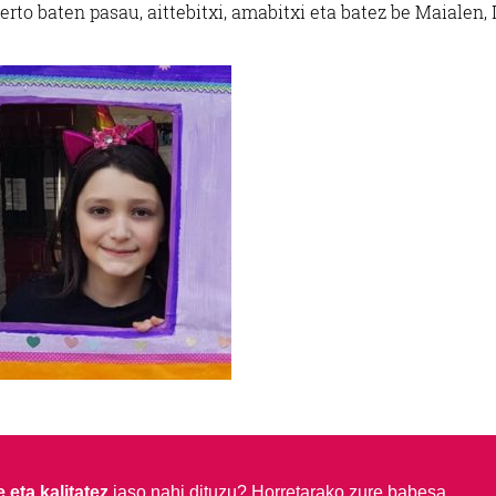
to baten pasau, aittebitxi, amabitxi eta batez be Maialen, I
 eta kalitatez
jaso nahi dituzu?
Horretarako zure babesa