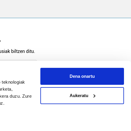
?
siak biltzen ditu.
Dena onartu
arpidetu
 teknologiak
urketa,
Aukeratu
ukera duzu. Zure
uz.
Argitalpen politika
Aniztasun politika
Pribatutasun politika