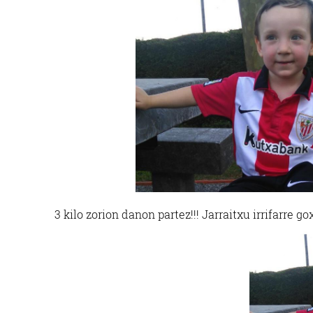
3 kilo zorion danon partez!!! Jarraitxu irrifarre g