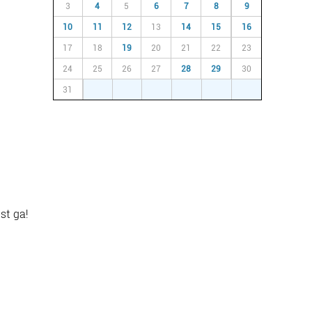
3
4
5
6
7
8
9
10
11
12
13
14
15
16
17
18
19
20
21
22
23
24
25
26
27
28
29
30
31
1
2
3
4
5
6
st ga!