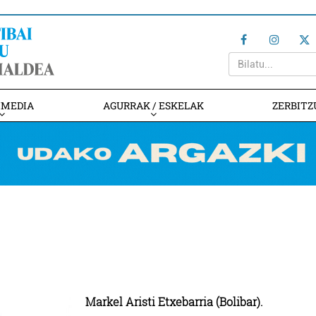
IMEDIA
AGURRAK / ESKELAK
ZERBITZ
Markel Aristi Etxebarria (Bolibar).