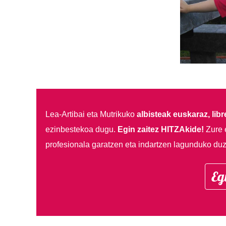
Lea-Artibai eta Mutrikuko
albisteak euskaraz, libre
ezinbestekoa dugu.
Egin zaitez HITZAkide!
Zure 
profesionala garatzen eta indartzen lagunduko duz
Eg