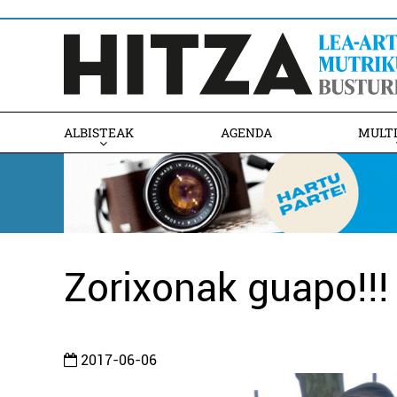
ALBISTEAK
AGENDA
MULT
Zorixonak guapo!!!
2017-06-06