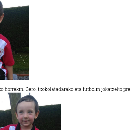
oxo horrekin. Gero, txokolatadarako eta futbolin jokatzeko pre