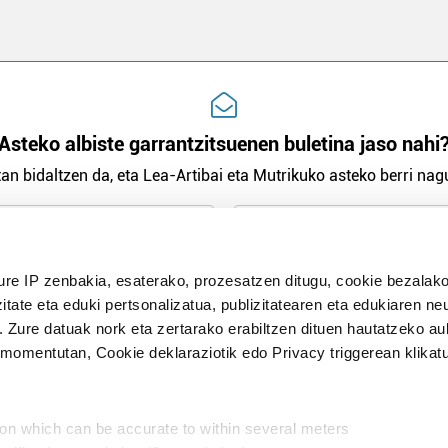
Asteko albiste garrantzitsuenen buletina jaso nahi
an bidaltzen da, eta Lea-Artibai eta Mutrikuko asteko berri nagu
n Politika
irakurri eta onartzen dut.
H
ure IP zenbakia, esaterako, prozesatzen ditugu, cookie bezalako
itate eta eduki pertsonalizatua, publizitatearen eta edukiaren ne
. Zure datuak nork eta zertarako erabiltzen dituen hautatzeko a
omentutan, Cookie deklaraziotik edo Privacy triggerean klikat
Publizitatea
ion which can be accurate to within several meters
in