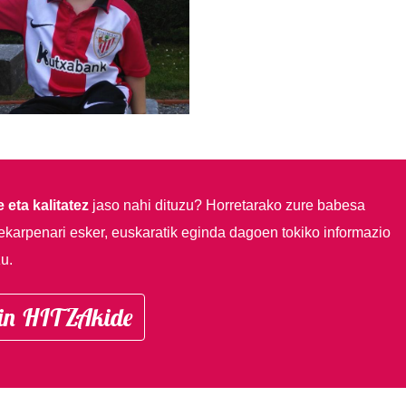
 eta kalitatez
jaso nahi dituzu?
Horretarako zure babesa
ekarpenari esker, euskaratik eginda dagoen tokiko informazio
u.
in HITZAkide