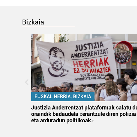
Bizkaia
EUSKAL HERRIA, BIZKAIA
an
Justizia Anderrentzat plataformak salatu d
oraindik badaudela «erantzule diren polizia
eta arduradun politikoak»