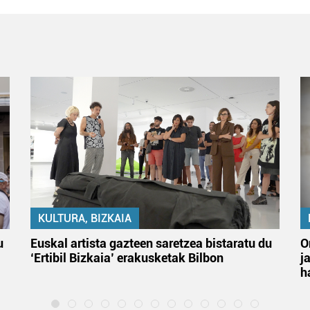
KULTURA, BIZKAIA
u
Euskal artista gazteen saretzea bistaratu du
O
‘Ertibil Bizkaia’ erakusketak Bilbon
j
h