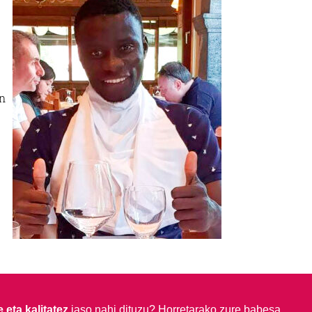
n
 eta kalitatez
jaso nahi dituzu?
Horretarako zure babesa