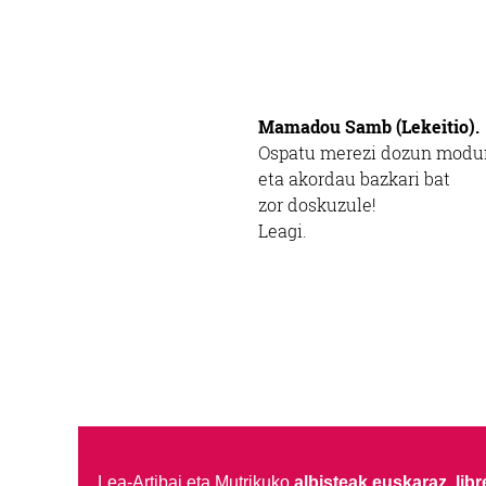
Mamadou Samb (Lekeitio).
Ospatu merezi dozun modu
eta akordau bazkari bat
zor doskuzule!
Leagi.
Lea-Artibai eta Mutrikuko
albisteak euskaraz, libre