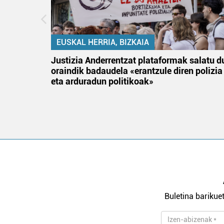
EUSKAL HERRIA, BIZKAIA
an
Justizia Anderrentzat plataformak salatu d
oraindik badaudela «erantzule diren polizia
eta arduradun politikoak»
Buletina barikuet