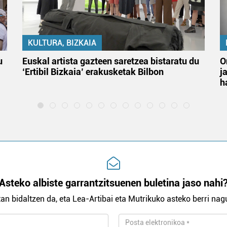
KULTURA, BIZKAIA
u
Euskal artista gazteen saretzea bistaratu du
O
‘Ertibil Bizkaia’ erakusketak Bilbon
j
h
Asteko albiste garrantzitsuenen buletina jaso nahi
an bidaltzen da, eta Lea-Artibai eta Mutrikuko asteko berri nagu