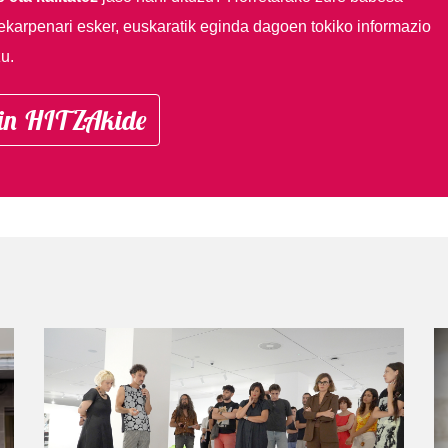
ekarpenari esker, euskaratik eginda dagoen tokiko informazio
u.
in HITZAkide