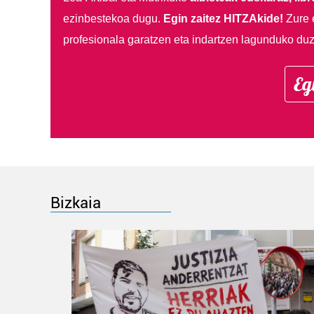
ezinbestekoa dugu.
Egin zaitez HITZAkide!
Zure 
profesionala garatzen eta indartzen lagunduko duz
Eg
Bizkaia