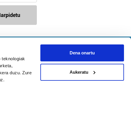
arpidetu
Argitalpen politika
Aniztasun politika
Dena onartu
Pribatutasun politika
 teknologiak
urketa,
Cookieak
Aukeratu
ukera duzu. Zure
uz.
arako zure ekarpena