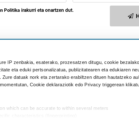
n Politika
irakurri eta onartzen dut.
H
Publizitatea
ure IP zenbakia, esaterako, prozesatzen ditugu, cookie bezalako
in
itate eta eduki pertsonalizatua, publizitatearen eta edukiaren ne
. Zure datuak nork eta zertarako erabiltzen dituen hautatzeko a
omentutan, Cookie deklaraziotik edo Privacy triggerean klikat
Babesleak:
ion which can be accurate to within several meters
cific characteristics (fingerprinting)
d and set your preferences in the
details section
.
aratik, modu librean kontatzea da gure eginkizuna. Horret
intzoena da HITZAkide egitea.