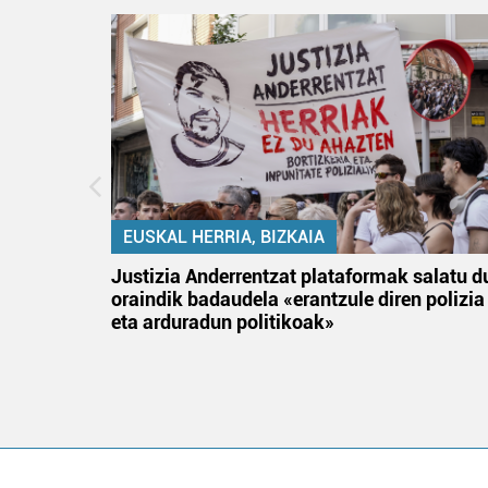
EUSKAL HERRIA, BIZKAIA
tik
Justizia Anderrentzat plataformak salatu d
 gizon
oraindik badaudela «erantzule diren polizia
eta arduradun politikoak»