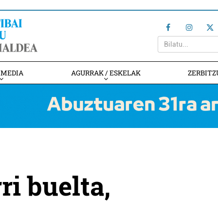
IMEDIA
AGURRAK / ESKELAK
ZERBITZ
ri buelta,