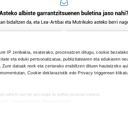
Asteko albiste garrantzitsuenen buletina jaso nahi
an bidaltzen da, eta Lea-Artibai eta Mutrikuko asteko berri nagu
n Politika
irakurri eta onartzen dut.
ure IP zenbakia, esaterako, prozesatzen ditugu, cookie bezalako
H
itate eta eduki pertsonalizatua, publizitatearen eta edukiaren ne
. Zure datuak nork eta zertarako erabiltzen dituen hautatzeko a
omentutan, Cookie deklaraziotik edo Privacy triggerean klikat
Publizitatea
ion which can be accurate to within several meters
in
cific characteristics (fingerprinting)
d and set your preferences in the
details section
.
aratik, modu librean kontatzea da gure eginkizuna. Horret
intzoena da HITZAkide egitea.
n ditugu, zure IP zenbakia, besteak beste, teknologia erabiliz,
Babesleak: