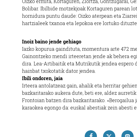
Oizko ermita, Kortaguren, Ziortza, Gontzugarai, Ger
Bolibar. Ibilbide motzekjoak Kortaguren parean lo
hornidura puntu daude: Oizko aterpean eta Ziarrei 
hartzialeek txanoa eta lepokoa ere lortuko dituzte
Inoiz baino jende gehiago
Iazko kopurua gaindituta, momentura arte 472 m
Gainontzeko mendi irteeretan jende ak behera egi
dira. Lea-Artibaitik eta Mutrikutik jendea espero 
hainbat txokotatik dator jendea.
Ibili ondoren, jaia
Irteera antolatzeaz gain, ahalik eta herritar gehi
bazkaritarako aukera dute, beti ere, aldez aurreti
Frontoian batzen dira bazkaritarako. «Berogailua 
karaokea egongo da: euskal abestiak zein abesti 