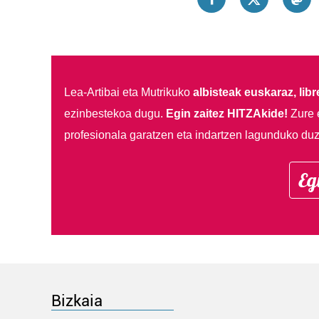
Lea-Artibai eta Mutrikuko
albisteak euskaraz, libre
ezinbestekoa dugu.
Egin zaitez HITZAkide!
Zure 
profesionala garatzen eta indartzen lagunduko duz
Eg
Bizkaia