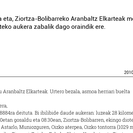
 eta, Ziortza-Bolibarreko Aranbaltz Elkarteak m
eko aukera zabalik dago oraindik ere.
201
 Aranbaltz Elkarteak. Urtero bezala, asmoa herriari buelta
kera,
884ra deituta. Bi ibilibide daude aukeran: luzeak 28 kilom
00etan gosaldu eta 08:30ean, Ziortza-Bolibarren, ekingo diote
starlo, Muniozguren, Oizko aterpea, Oizko tontorra (1029 m