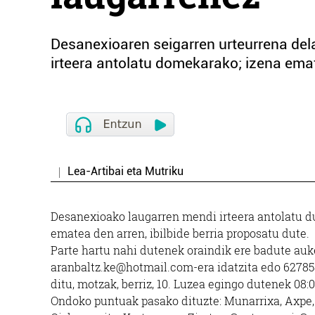
Desanexioaren seigarren urteurrena dela
irteera antolatu domekarako; izena emat
Lea-Artibai eta Mutriku
Desanexioako laugarren mendi irteera antolatu du
ematea den arren, ibilbide berria proposatu dute.
Parte hartu nahi dutenek oraindik ere badute au
aranbaltz.ke@hotmail.com-era idatzita edo 627858
ditu, motzak, berriz, 10. Luzea egingo dutenek 08:
Ondoko puntuak pasako dituzte: Munarrixa, Axpe, A