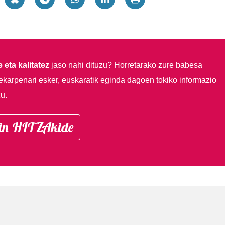
 eta kalitatez
jaso nahi dituzu?
Horretarako zure babesa
ekarpenari esker, euskaratik eginda dagoen tokiko informazio
u.
in HITZAkide