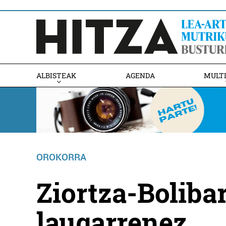
ALBISTEAK
AGENDA
MULT
OROKORRA
Ziortza-Bolibar
laugarrenez