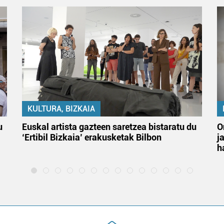
KULTURA, BIZKAIA
u
Euskal artista gazteen saretzea bistaratu du
O
‘Ertibil Bizkaia’ erakusketak Bilbon
j
h