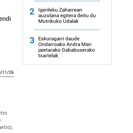
2
Igerileku Zaharrean
auzolana egitera deitu du
endi
Mutrikuko Udalak
3
Eskuragarri daude
Ondarroako Andra Mari
jaietarako Gababuserako
txartelak
0
/
11
/
26
etro
.
etro),