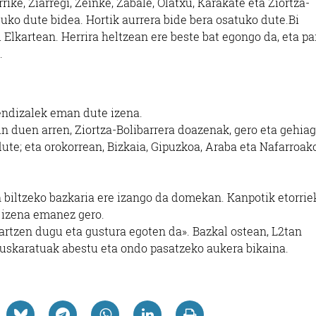
rike, Ziarregi, Zeinke, Zabale, Olatxu, Karakate eta Ziortza-
tuko dute bidea. Hortik aurrera bide bera osatuko dute.Bi
Elkartean. Herrira heltzean ere beste bat egongo da, eta pa
.
endizalek eman dute izena.
n duen arren, Ziortza-Bolibarrera doazenak, gero eta gehia
dute; eta orokorrean, Bizkaia, Gipuzkoa, Araba eta Nafarroak
en biltzeko bazkaria ere izango da domekan. Kanpotik etorrie
k izena emanez gero.
jartzen dugu eta gustura egoten da». Bazkal ostean, L2tan
euskaratuak abestu eta ondo pasatzeko aukera bikaina.