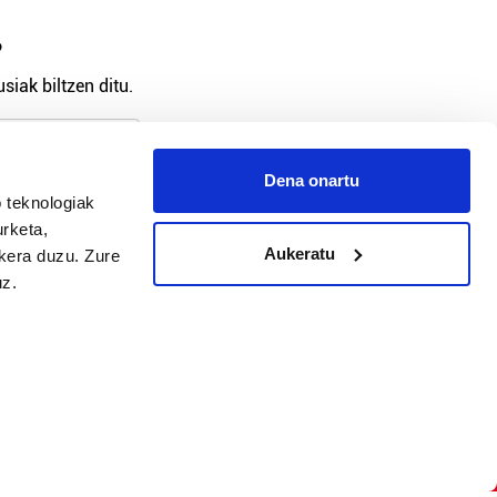
?
siak biltzen ditu.
Dena onartu
 teknologiak
arpidetu
urketa,
Aukeratu
ukera duzu. Zure
uz.
Argitalpen politika
Aniztasun politika
Pribatutasun politika
Cookieak
arako zure ekarpena
 cookieak