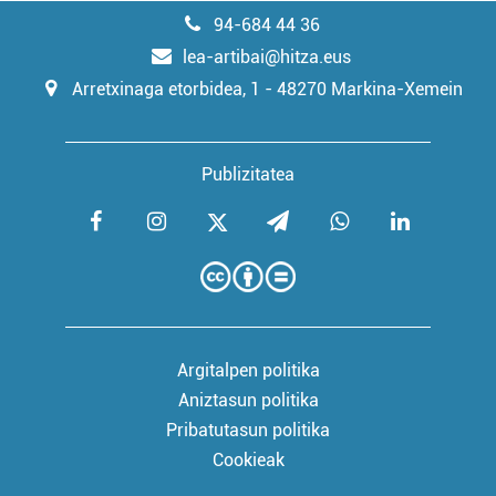
94-684 44 36
lea-artibai@hitza.eus
Arretxinaga etorbidea, 1 - 48270 Markina-Xemein
Publizitatea
Argitalpen politika
Aniztasun politika
Pribatutasun politika
Cookieak