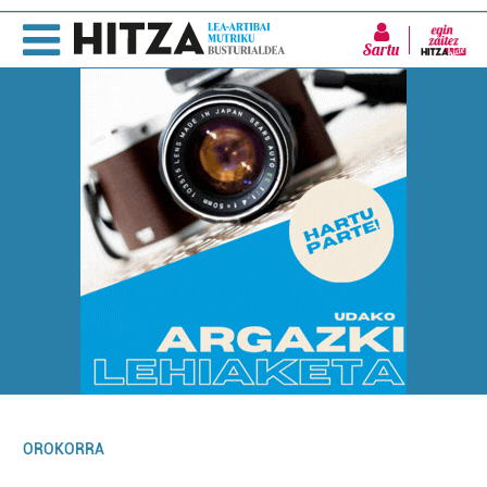
Sartu
OROKORRA