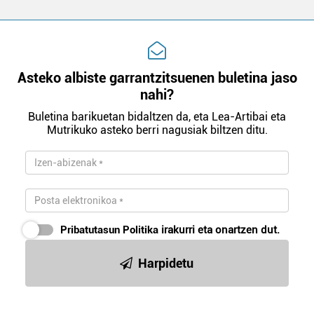
Asteko albiste garrantzitsuenen buletina jaso
nahi?
Buletina barikuetan bidaltzen da, eta Lea-Artibai eta
Mutrikuko asteko berri nagusiak biltzen ditu.
Pribatutasun Politika
irakurri eta onartzen dut.
Harpidetu