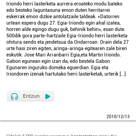
Iriondo herri lasterketa aurrera eroateko modu bateko
edo besteko laguntasuna emon duten herritarrei
eskerrak emon dizkie antolatzaile taldeak. «Datorren
urtean espero dugu 27. Egia-Iriondo egin ahal izatea,
horren alde egingo dugu guk, behinik behin», esan dute.
500dik gora parte-hartzaile Egia-Iriondo herri lasterketa
ohitura sendo eta jendetsua da Ondarroan. Orain dela 27
urte hasi ziren egiten, aringa-aringa egitearen zale biren
eskutik: Jose Mari Arranbarri Egia,eta Martin Iriondo.
Gabon egunean egin izan da, edo bestela Gabon
Egunaren inguruko domeka eguerdian. Egia eta
Iriondoren izenak hartutako herri lasterketak, urterik [...]
2010
/
12
/
13