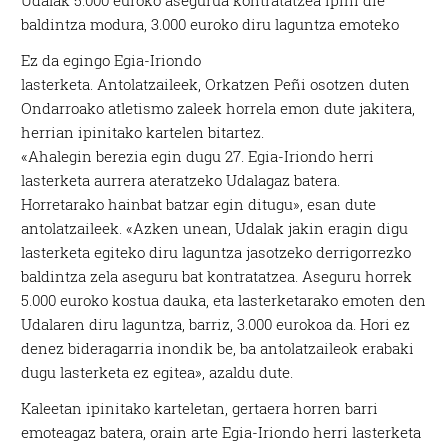
Udalak 5.000 euroko asegurua kontratatzea ipini die
baldintza modura, 3.000 euroko diru laguntza emoteko
Ez da egingo Egia-Iriondo
lasterketa. Antolatzaileek, Orkatzen Peñi osotzen duten
Ondarroako atletismo zaleek horrela emon dute jakitera,
herrian ipinitako kartelen bitartez.
«Ahalegin berezia egin dugu 27. Egia-Iriondo herri
lasterketa aurrera ateratzeko Udalagaz batera.
Horretarako hainbat batzar egin ditugu», esan dute
antolatzaileek. «Azken unean, Udalak jakin eragin digu
lasterketa egiteko diru laguntza jasotzeko derrigorrezko
baldintza zela aseguru bat kontratatzea. Aseguru horrek
5.000 euroko kostua dauka, eta lasterketarako emoten den
Udalaren diru laguntza, barriz, 3.000 eurokoa da. Hori ez
denez bideragarria inondik be, ba antolatzaileok erabaki
dugu lasterketa ez egitea», azaldu dute.
Kaleetan ipinitako karteletan, gertaera horren barri
emoteagaz batera, orain arte Egia-Iriondo herri lasterketa