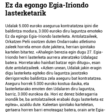
Ez da egongo Egia-Iriondo
lasterketarik
Udalak 5.000 euroko asegurua kontratatzea ipini die
baldintza modura, 3.000 euroko diru laguntza emoteko
Ez da egingo Egia-Iriondo lasterketa. Antolatzaileek,
Orkatzen Peñi osotzen duten Ondarroako atletismo
zaleek horrela emon dute jakitera, herrian ipinitako
kartelen bitartez. «Ahalegin berezia egin dugu 27. Egia-
Iriondo herri lasterketa aurrera ateratzeko Udalagaz
batera. Horretarako hainbat batzar egin ditugu», esan
dute antolatzaileek. «Azken unean, Udalak jakin eragin
digu lasterketa egiteko diru laguntza jasotzeko
derrigorrezko baldintza zela aseguru bat kontratatzea.
Aseguru horrek 5.000 euroko kostua dauka, eta
lasterketarako emoten den Udalaren diru laguntza,
barriz, 3.000 eurokoa da. Hori ez denez bideragarria
inondik be, ba antolatzaileok erabaki dugu lasterketa ez
egitea», azaldu dute. Kaleetan ipinitako karteletan,
gertaera horren barri emoteagaz batera, orain arte Egia-