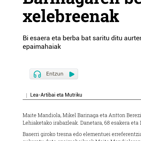
xelebreenak
Bi esaera eta berba bat saritu ditu aurt
epaimahaiak
Lea-Artibai eta Mutriku
Maite Mandiola, Mikel Barinaga eta Antton Berezi
Lehiaketako irabazleak. Danetara, 68 esakera eta 1
Baserri giroko tresna edo elementuei erreferentzi