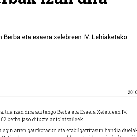
en Berba eta esaera xelebreen IV. Lehiaketako
201
artua izan dira aurtengo Berba eta Esaera Xelebreen IV.
02 berba jaso dituzte antolatzaileek.
a egin arren gaurkotasun eta erabilgarritasun handia duela