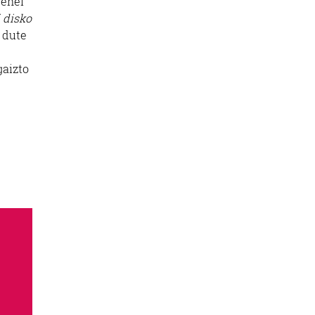
renei
i disko
 dute
gaizto