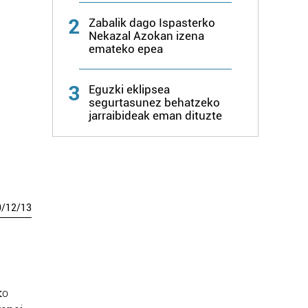
2
Zabalik dago Ispasterko
Nekazal Azokan izena
emateko epea
3
Eguzki eklipsea
segurtasunez behatzeko
jarraibideak eman dituzte
0
/
12
/
13
ko