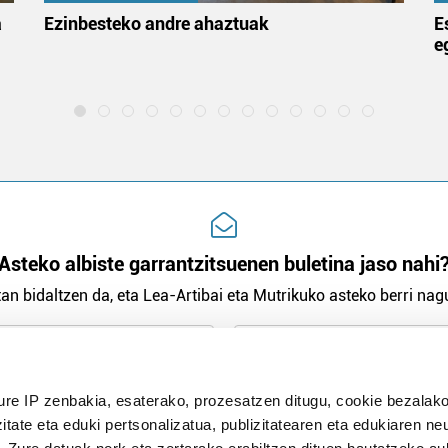
a
Ezinbesteko andre ahaztuak
E
e
Asteko albiste garrantzitsuenen buletina jaso nahi
an bidaltzen da, eta Lea-Artibai eta Mutrikuko asteko berri nagu
n Politika
irakurri eta onartzen dut.
ure IP zenbakia, esaterako, prozesatzen ditugu, cookie bezalako
H
itate eta eduki pertsonalizatua, publizitatearen eta edukiaren ne