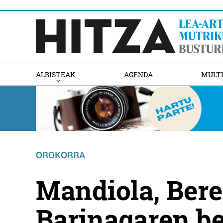
ALBISTEAK
AGENDA
MULT
OROKORRA
Mandiola, Bere
Barinagaren be