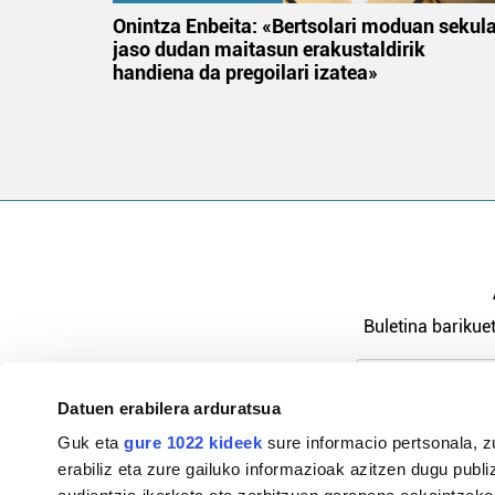
na
Onintza Enbeita: «Bertsolari moduan sekul
jaso dudan maitasun erakustaldirik
handiena da pregoilari izatea»
Buletina barikuet
Datuen erabilera arduratsua
Pribatutasu
Guk eta
gure 1022 kideek
sure informacio pertsonala, z
erabiliz eta zure gailuko informazioak azitzen dugu publiz