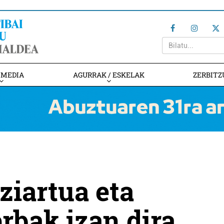
IMEDIA
AGURRAK / ESKELAK
ZERBITZ
ziartua eta
rbak izan dira