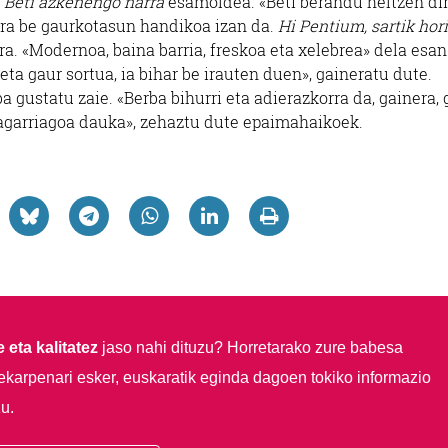
n
Beti azkenengo narra
esamoldea. «Beti berandu heltzen di
era be gaurkotasun handikoa izan da.
Hi Pentium, sartik hor
a. «Modernoa, baina barria, freskoa eta xelebrea» dela esan
ta gaur sortua, ia bihar be irauten duen», gaineratu dute.
a gustatu zaie. «Berba bihurri eta adierazkorra da, gainera, 
tagarriagoa dauka», zehaztu dute epaimahaikoek.
 eta kalitatez
jaso nahi dituzu?
Horretarako zure babesa
ekarpenari esker, euskaratik eginda dagoen tokiko informazio
u.