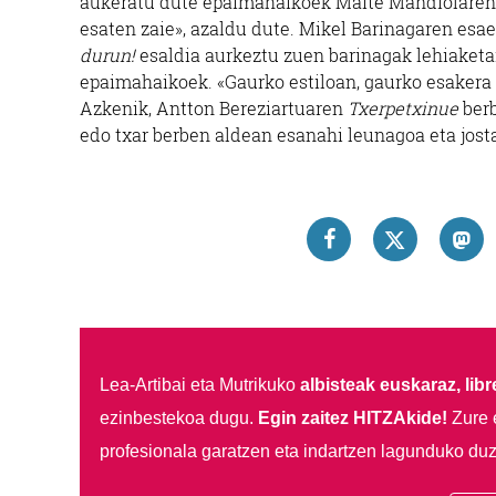
aukeratu dute epaimahaikoek Maite Mandiolare
esaten zaie», azaldu dute. Mikel Barinagaren esa
durun!
esaldia aurkeztu zuen barinagak lehiaketar
epaimahaikoek. «Gaurko estiloan, gaurko esakera e
Azkenik, Antton Bereziartuaren
Txerpetxinue
berb
edo txar berben aldean esanahi leunagoa eta jos
Lea-Artibai eta Mutrikuko
albisteak euskaraz, libre
ezinbestekoa dugu.
Egin zaitez HITZAkide!
Zure 
profesionala garatzen eta indartzen lagunduko duz